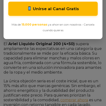
El detergente líquido no contiene fragancias
añadidas ni ingredientes irritantes. Sin embargo,
Unirse al Canal Gratis
siempre se recomienda hacer una prueba de
sensibilidad en la piel antes del uso continuado. Las
opiniones confirman que no genera alergias en el
Más de
15.000 personas
ya ahorran con nosotros • Cancela
98% de los usuarios.
cuando quieras
Veredicto Final: ¿Merece la pena?
El
Ariel Liquido Original 200 (4×50)
supera
ampliamente las expectativas en una categoría que
tradicionalmente se mide por la eficacia básica. Su
capacidad para eliminar manchas y malos olores en
agua fría, combinada con una fórmula sostenible, lo
convierte en una solución innovadora para amantes
de la ropa y el medio ambiente.
La única objeción seria es el coste inicial, que es un
15% más alto que marcas genéricas. Sin embargo, el
ahorro energético y la durabilidad del producto
justifican este precio. Para quienes priorizan la
sostenibilidad y la comodidad,
comprar ahora
es una
inversión con retorno tangible en cada lavado.