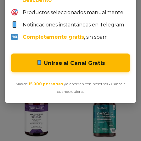
descuento
1545mg + Magnesio
ecológica – 600 mg de
Bisglicinato 600mg –
extracto de raíz de
Productos seleccionados manualmente
Reduce Cansancio y
ashwagandha orgánica –
Fatiga, Alivia Dolor
Raíz del sueño de la India
Notificaciones instantáneas en Telegram
Articulaciones y Músculos
– 180 cápsulas – Probada
Completamente gratis
, sin spam
– Magnesium Alta
en laboratorio, vegana y
Biodisponibilidad |120
sin aditivos
Cápsulas Nutralie
18,00
€
25,99
€
18,00
€
19,90
€
Unirse al Canal Gratis
Dto. -10%
Dto. -7%
Más de
15.000 personas
ya ahorran con nosotros • Cancela
cuando quieras