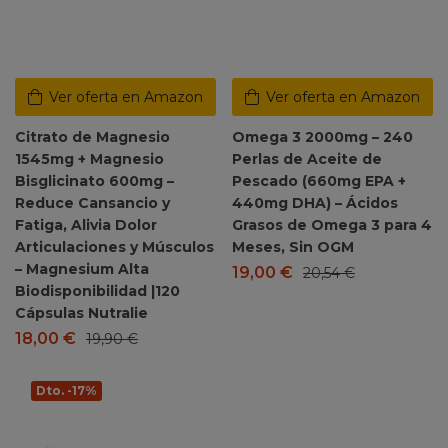
Ver oferta en Amazon
Ver oferta en Amazon
Citrato de Magnesio
Omega 3 2000mg – 240
1545mg + Magnesio
Perlas de Aceite de
Bisglicinato 600mg –
Pescado (660mg EPA +
Reduce Cansancio y
440mg DHA) – Ácidos
Fatiga, Alivia Dolor
Grasos de Omega 3 para 4
Articulaciones y Músculos
Meses, Sin OGM
– Magnesium Alta
19,00
€
20,54
€
Biodisponibilidad |120
Cápsulas Nutralie
18,00
€
19,90
€
Dto. -17%