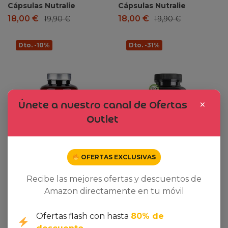
Cápsulas Nutralie
Cápsulas Nutralie
18,00
€
18,00
€
19,90
€
19,90
€
Dto. -10%
Dto. -31%
×
Únete a nuestro canal de Ofertas
Outlet
OFERTAS EXCLUSIVAS
Recibe las mejores ofertas y descuentos de
Amazon directamente en tu móvil
Ver oferta en Amazon
Ver oferta en Amazon
Ofertas flash con hasta
80% de
Citrato de Magnesio
Ashwagandha KSM-66®