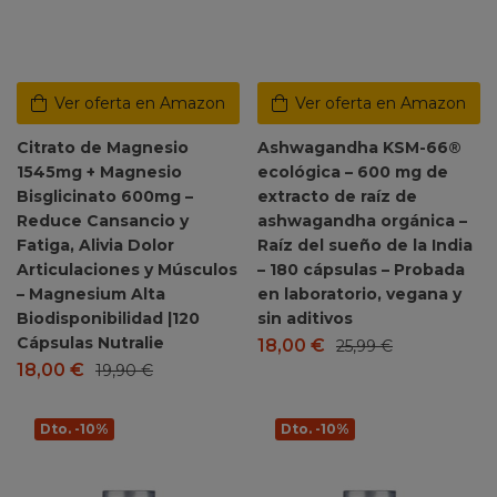
Ver oferta en Amazon
Ver oferta en Amazon
Citrato de Magnesio
Ashwagandha KSM-66®
1545mg + Magnesio
ecológica – 600 mg de
Bisglicinato 600mg –
extracto de raíz de
Reduce Cansancio y
ashwagandha orgánica –
Fatiga, Alivia Dolor
Raíz del sueño de la India
Articulaciones y Músculos
– 180 cápsulas – Probada
– Magnesium Alta
en laboratorio, vegana y
Biodisponibilidad |120
sin aditivos
Cápsulas Nutralie
18,00
€
25,99
€
18,00
€
19,90
€
Dto. -10%
Dto. -10%