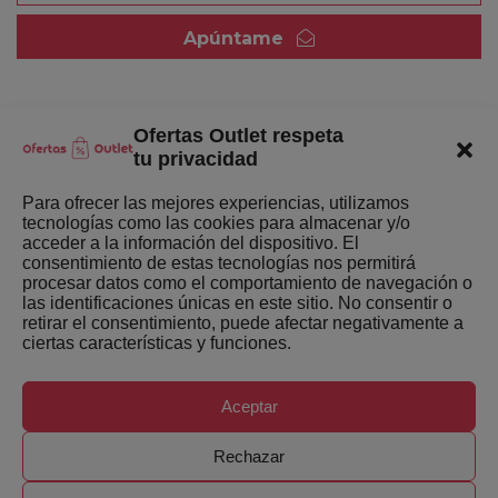
Apúntame
Ofertas Outlet respeta
Quienes somos
tu privacidad
Enlaces de interés
Para ofrecer las mejores experiencias, utilizamos
tecnologías como las cookies para almacenar y/o
Últimas Novedades
acceder a la información del dispositivo. El
consentimiento de estas tecnologías nos permitirá
Mejores ofertas de la semana
procesar datos como el comportamiento de navegación o
las identificaciones únicas en este sitio. No consentir o
retirar el consentimiento, puede afectar negativamente a
ciertas características y funciones.
Aceptar
Copyright ©
Ofertas-Outlet.com. Todos los derechos
Rechazar
reservados.