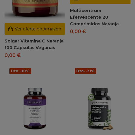
Multicentrum
Efervescente 20
Comprimidos Naranja
Ver oferta en Amazon
0,00
€
Solgar Vitamina C Naranja
100 Cápsulas Veganas
0,00
€
Dto. -10%
Dto. -31%