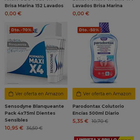
Brisa Marina 152 Lavados
Lavados Brisa Marina
0,00
€
0,00
€
Dto. -70%
Dto. -50%
Ver oferta en Amazon
Ver oferta en Amazon
Sensodyne Blanqueante
Parodontax Colutorio
Pack 4x75ml Dientes
Encías 500ml Diario
Sensibles
5,35
€
10,70
€
10,95
€
36,50
€