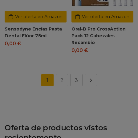
Ver oferta en Amazon
Ver oferta en Amazon
Sensodyne Encías Pasta
Oral-B Pro CrossAction
Dental Flúor 75ml
Pack 12 Cabezales
Recambio
0,00
€
0,00
€
1
2
3
Oferta de productos vistos
recientemente