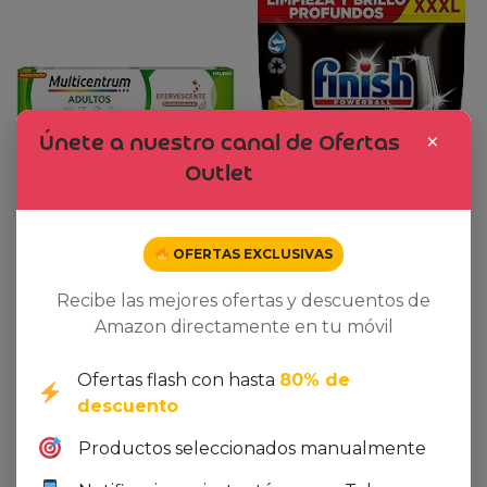
×
Únete a nuestro canal de Ofertas
Outlet
Ver oferta en Amazon
Ver oferta en Amazon
OFERTAS EXCLUSIVAS
Multicentrum
Finish Powerball Ultimate
Recibe las mejores ofertas y descuentos de
Efervescente 20
80 Pastillas Limón
Amazon directamente en tu móvil
Comprimidos Naranja
0,00
€
0,00
€
Ofertas flash con hasta
80% de
descuento
Dto. -18%
Productos seleccionados manualmente