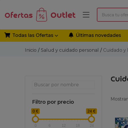
Todas las Ofertas
Últimas novedades
Inicio
Salud y cuidado personal
Cuidado y 
Cuid
Mostran
Filtro por precio
0 €
24 €
0
6
12
18
24