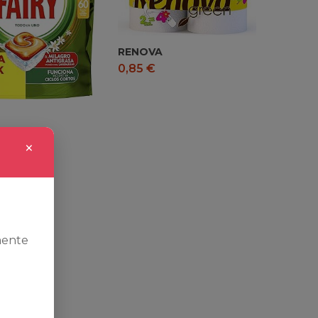
RENOVA
0,85
€
×
mente