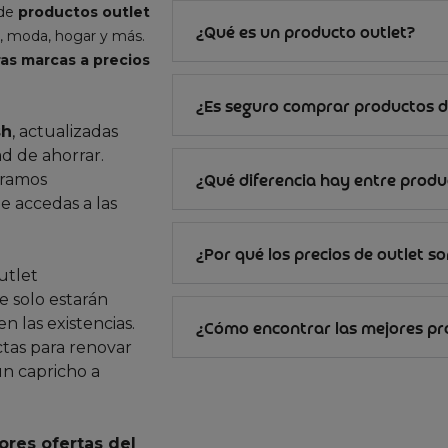
 de
productos outlet
¿Qué es un producto outlet?
, moda, hogar y más.
as marcas a precios
¿Es seguro comprar productos d
sh
, actualizadas
d de ahorrar.
gramos
¿Qué diferencia hay entre produc
e accedas a las
¿Por qué los precios de outlet s
utlet
 solo estarán
n las existencias.
¿Cómo encontrar las mejores p
ctas para renovar
un capricho a
ores ofertas del