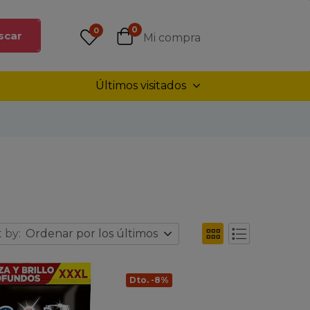
0
0
scar
Mi compra
Últimos visitados
 by:
Ordenar por los últimos
Dto. -8%