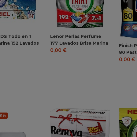
ODS Todo en 1
Lenor Perlas Perfume
arina 152 Lavados
177 Lavados Brisa Marina
Finish 
0,00
€
80 Past
0,00
€
51%