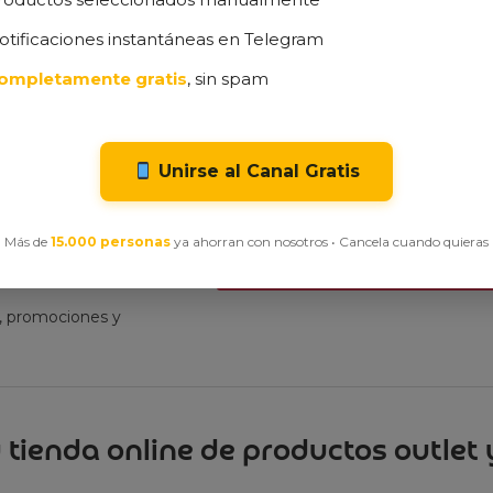
otificaciones instantáneas en Telegram
e productos vistos recientemente
ompletamente gratis
, sin spam
visitado ninguno de nuestros productos en oferta
Unirse al Canal Gratis
Más de
15.000 personas
ya ahorran con nosotros • Cancela cuando quieras
ibe nuestra
t, promociones y
 tienda online de productos outlet y