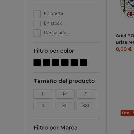
En oferta
En stock
Destacados
Ariel P
Brisa M
0,00
€
Filtro por color
Tamaño del producto
L
M
S
X
XL
XXL
Dto. -
Filtro por Marca