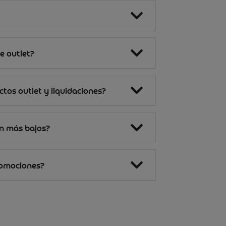
e outlet?
tos outlet y liquidaciones?
on más bajos?
romociones?