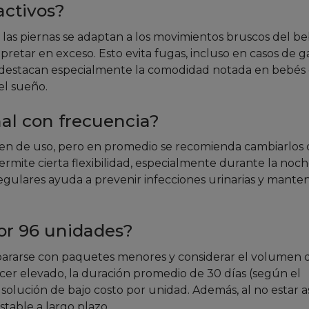
ctivos?
n las piernas se adaptan a los movimientos bruscos del be
etar en exceso. Esto evita fugas, incluso en casos de g
s destacan especialmente la comodidad notada en bebés
el sueño.
al con frecuencia?
n de uso, pero en promedio se recomienda cambiarlos 
rmite cierta flexibilidad, especialmente durante la noch
ulares ayuda a prevenir infecciones urinarias y manten
or 96 unidades?
ompararse con paquetes menores y considerar el volumen 
cer elevado, la duración promedio de 30 días (según el
olución de bajo costo por unidad. Además, al no estar a
stable a largo plazo.