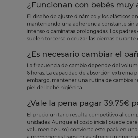
¿Funcionan con bebés muy a
El diseño de ajuste dinámico y los elásticos e
manteniendo una adherencia constante sin apr
intenso o caminatas prolongadas. Los padre
suelen torcerse o cruzar las piernas durante 
¿Es necesario cambiar el pañ
La frecuencia de cambio depende del volume
6 horas. La capacidad de absorción extrema pe
embargo, mantener una rutina de cambios reg
piel del bebé higiénica.
¿Vale la pena pagar 39.75€ p
El precio unitario resulta competitivo al c
unidades. Aunque el costo inicial puede pare
volumen de uso) convierte este pack en una s
a promociones transitorias, ofrece un precio e