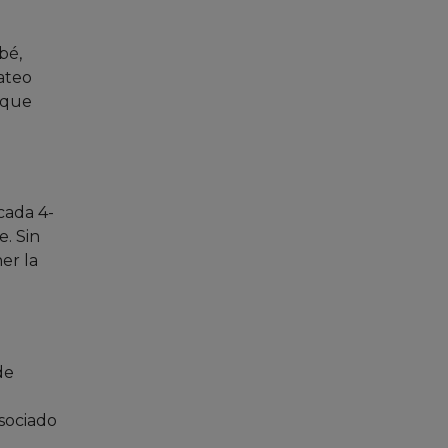
bé,
ateo
 que
cada 4-
e. Sin
er la
de
sociado