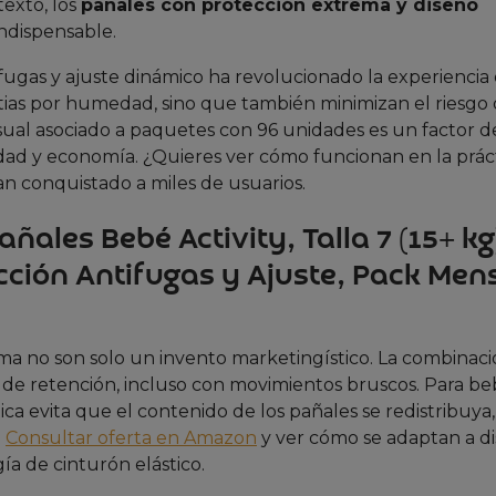
texto, los
pañales con protección extrema y diseño
ndispensable.
fugas y ajuste dinámico ha revolucionado la experiencia 
tias por humedad, sino que también minimizan el riesgo
sual asociado a paquetes con 96 unidades es un factor de
lidad y economía. ¿Quieres ver cómo funcionan en la prác
n conquistado a miles de usuarios.
añales Bebé Activity, Talla 7 (15+ kg
cción Antifugas y Ajuste, Pack Men
ma no son solo un invento marketingístico. La combinac
d de retención, incluso con movimientos bruscos. Para b
tica evita que el contenido de los pañales se redistribuya,
.
Consultar oferta en Amazon
y ver cómo se adaptan a di
ía de cinturón elástico.