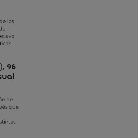
de los
 de
cisivo
tica?
), 96
sual
ión de
ebés que
stintas