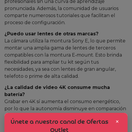
profesionales sin una curva de aprendizaje
pronunciada. Además, la comunidad de usuarios
comparte numerosos tutoriales que facilitan el
proceso de configuración.
¿Puedo usar lentes de otras marcas?
La cámara utiliza la montura Sony E, lo que permite
montar una amplia gama de lentes de terceros
compatibles con la montura E‑mount. Esto brinda
flexibilidad para ampliar tu kit según tus
necesidades, ya sea con lentes de gran angular,
telefoto o prime de alta calidad.
¿La calidad de video 4K consume mucha
batería?
Grabar en 4K sí aumenta el consumo energético,
por lo que la autonomía disminuye en comparación
con la grabación en Full HD. Sin embargo, la cámara
×
Únete a nuestro canal de Ofertas
soporta baterías externas y adaptadores de
corriente, lo que permite sesiones largas sin
Outlet