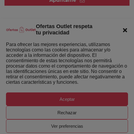
Apúntame
Ofertas Outlet respeta
Quienes somos
tu privacidad
Enlaces de interés
Para ofrecer las mejores experiencias, utilizamos
tecnologías como las cookies para almacenar y/o
Últimas Novedades
acceder a la información del dispositivo. El
consentimiento de estas tecnologías nos permitirá
Mejores ofertas de la semana
procesar datos como el comportamiento de navegación o
las identificaciones únicas en este sitio. No consentir o
retirar el consentimiento, puede afectar negativamente a
ciertas características y funciones.
Aceptar
Copyright ©
Ofertas-Outlet.com. Todos los derechos
Rechazar
reservados.
Ver preferencias
0