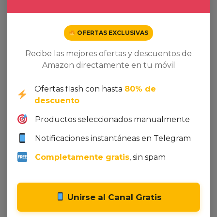
interrupciones.
¿Qué diferencias hay entre la ZV‑E10K y la
OFERTAS EXCLUSIVAS
ZV‑E10 original?
La versión K incluye el kit de objetivo power‑zoom
Recibe las mejores ofertas y descuentos de
16‑50 mm y mejoras en el firmware que optimizan el
Amazon directamente en tu móvil
Eye‑AF y la estabilización electrónica. Además, el
precio promocional actual es significativamente más
Ofertas flash con hasta
80% de
bajo que el de la versión original, lo que la convierte
descuento
en una opción más atractiva.
Productos seleccionados manualmente
¿Vale la pena comprarla ahora con el
descuento?
Notificaciones instantáneas en Telegram
Definitivamente sí. Con un ahorro del 23% (194 €) y
Completamente gratis
, sin spam
una valoración de 4.6/5 basada en más de 2000
opiniones, la ZV‑E10K ofrece una relación
calidad‑precio excepcional. La oferta está limitada y
el stock puede agotarse rápidamente, por lo que es
Unirse al Canal Gratis
recomendable aprovecharla cuanto antes.