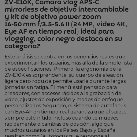
ZV‑E10K, Cámara vlog APS‑C
mirrorless de objetivo intercambiable
y kit de objetivo power zoom
16‑50 mm f/3.5‑5.6 II (24 MP, vídeo 4K,
Eye AF en tiempo real) ideal para
vlogging, color negro destaca en su
categoría?
Este análisis se centra en los beneficios reales que
experimentan los usuarios, más allá de la simple lista
de especificaciones. Primero, la ergonomía de la
ZV‑E10K es sorprendente: su cuerpo de aleación
ligera pero robusta permite usarla durante largas
jornadas sin fatiga. El menú está pensado para
creadores, con accesos rápidos a la grabación de
video, ajustes de exposición y modos de enfoque
personalizados. Segundo, el sistema de autofocus
con Eye‑AF en tiempo real garantiza que el sujeto
siempre esté nítido, incluso cuando te mueves
rápidamente o cambias de posición, algo que
muchos usuarios en los Países Bajos y España
resaltan como “autofocus que responde al