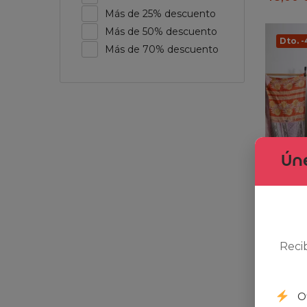
Más de 25% descuento
Más de 50% descuento
Dto. 
Más de 70% descuento
Úne
The Vin
Reci
10,00
€
O