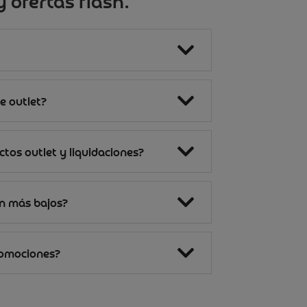
 ofertas flash.
e outlet?
tos outlet y liquidaciones?
on más bajos?
romociones?