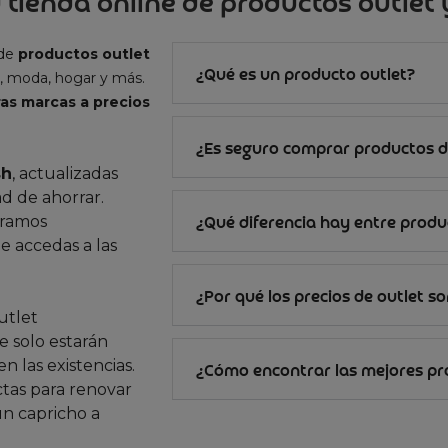
 tienda online de productos outlet y
 de
productos outlet
¿Qué es un producto outlet?
, moda, hogar y más.
as marcas a precios
¿Es seguro comprar productos d
sh
, actualizadas
d de ahorrar.
gramos
¿Qué diferencia hay entre produc
e accedas a las
¿Por qué los precios de outlet s
utlet
 solo estarán
n las existencias.
¿Cómo encontrar las mejores p
ctas para renovar
un capricho a