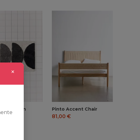
×
ries Set in
Pinto Accent Chair
mente
s Style
81,00
€
€