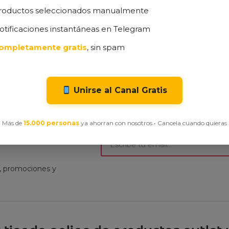
roductos seleccionados manualmente
otificaciones instantáneas en Telegram
e productos vistos recientemente
ompletamente gratis
, sin spam
visitado ninguno de nuestros productos en oferta
Unirse al Canal Gratis
Más de
15.000 personas
ya ahorran con nosotros • Cancela cuando quieras
ibe nuestra
t, promociones y