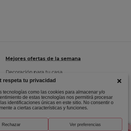
Mejores ofertas de la semana
Decoración para tu casa
t respeta tu privacidad
Herramientas al mejor precio
Descuentazos en Ropa
os tecnologías como las cookies para almacenar y/o
sentimiento de estas tecnologías nos permitirá procesar
s identificaciones únicas en este sitio. No consentir o
mente a ciertas características y funciones.
Rechazar
Ver preferencias