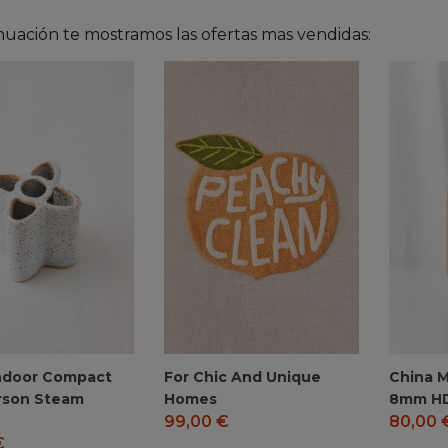
nuación te mostramos las ofertas mas vendidas:
ndoor Compact
For Chic And Unique
China 
rson Steam
Homes
8mm H
99,00
€
80,00
€