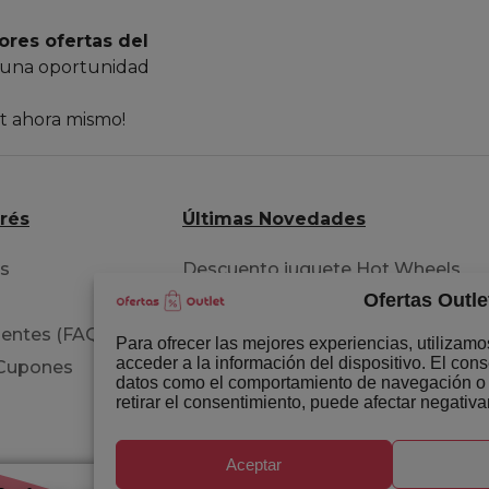
ores ofertas del
 una oportunidad
et ahora mismo!
erés
Últimas Novedades
os
Descuento juguete Hot Wheels
Ofertas Outle
pista acrobacia
entes (FAQ)
Extensiones para tu cabello
Para ofrecer las mejores experiencias, utilizam
acceder a la información del dispositivo. El con
 Cupones
Libro del permiso B circulación
datos como el comportamiento de navegación o la
retirar el consentimiento, puede afectar negativa
Aceptar