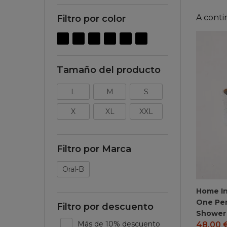
A conti
Filtro por color
Tamaño del producto
L
M
S
X
XL
XXL
Filtro por Marca
Oral-B
Home I
One Pe
Filtro por descuento
Shower
Más de 10% descuento
48,00