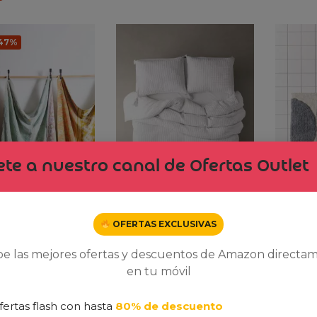
-47%
te a nuestro canal de Ofertas Outlet
OFERTAS EXCLUSIVAS
tage Advantage
Elegant Style Satin with
Accesso
be las mejores ofertas y descuentos de Amazon directa
Digital Printing
Memphi
-
25,00
€
en tu móvil
200,00
€
44,00
fertas flash con hasta
80% de descuento