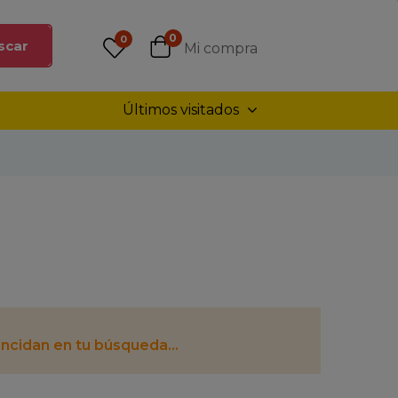
0
0
scar
Mi compra
Últimos visitados
ncidan en tu búsqueda...