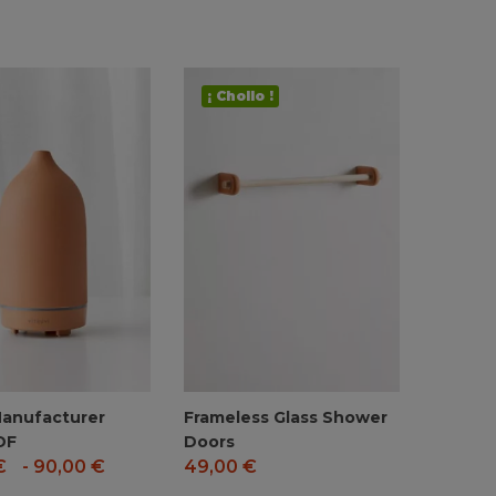
¡ Chollo !
Manufacturer
Frameless Glass Shower
DF
Doors
€
-
90,00
€
49,00
€