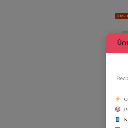
Dto. 
Úne
Reci
XIAOMI 
O
Smartp
P
12+256G
Crystal
N
AMOLED