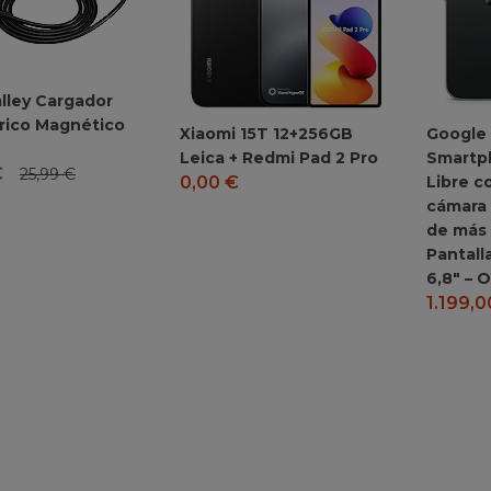
lley Cargador
rico Magnético
Xiaomi 15T 12+256GB
Google 
Leica + Redmi Pad 2 Pro
Smartp
€
25,99
€
Libre c
0,00
€
cámara 
de más 
Pantall
6,8″ – 
1.199,