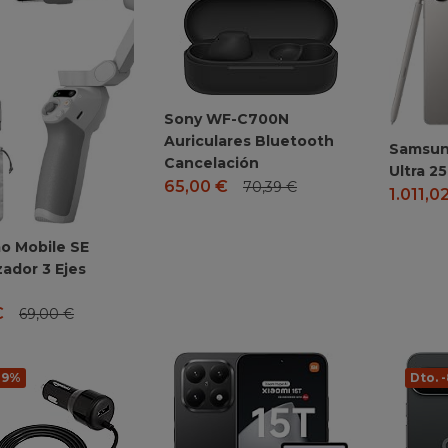
Sony WF-C700N
Auriculares Bluetooth
Samsun
Cancelación
Ultra 2
65,00
€
70,39
€
1.011,0
o Mobile SE
zador 3 Ejes
€
69,00
€
-19%
Dto. 