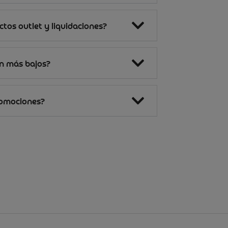
tos outlet y liquidaciones?
on más bajos?
romociones?