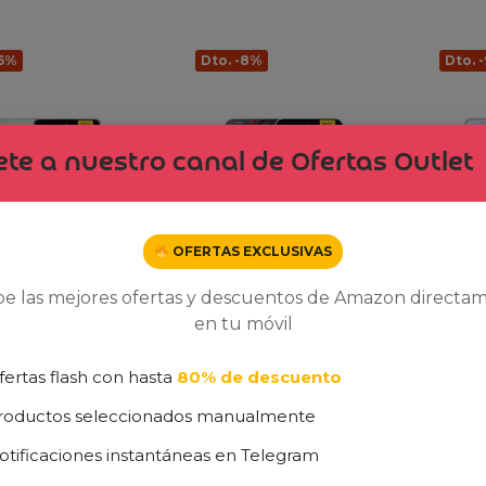
-6%
Dto. -8%
Dto. 
te a nuestro canal de Ofertas Outlet
OFERTAS EXCLUSIVAS
be las mejores ofertas y descuentos de Amazon directa
en tu móvil
POCO X7 Pro –
XIAOMI POCO F7 –
XIAOMI
fertas flash con hasta
80% de descuento
hone de
Smartphone de
Smartp
roductos seleccionados manualmente
B, Pantalla
12+256GB, Cámara Sony
12+256G
Res 1.5K 120Hz
de 50 MP con OIS,
de 50 M
otificaciones instantáneas en Telegram
, MediaTek
Pantalla AMOLED de
Pantall