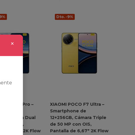
-9%
Dto. -9%
×
mente
 POCO F7 Pro –
XIAOMI POCO F7 Ultra –
hone de
Smartphone de
B, Cámara Dual
12+256GB, Cámara Triple
P con OIS,
de 50 MP con OIS,
a de 6,67″ 2K Flow
Pantalla de 6,67″ 2K Flow