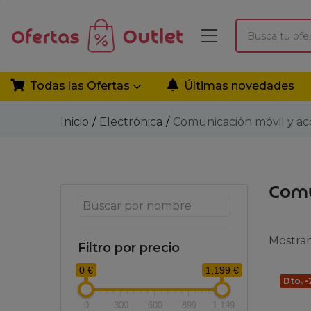
Todas las Ofertas
Últimas novedades
Inicio
Electrónica
Comunicación móvil y ac
Comu
Mostran
Filtro por precio
0 €
1,199 €
Dto. 
0
300
600
899
1,199