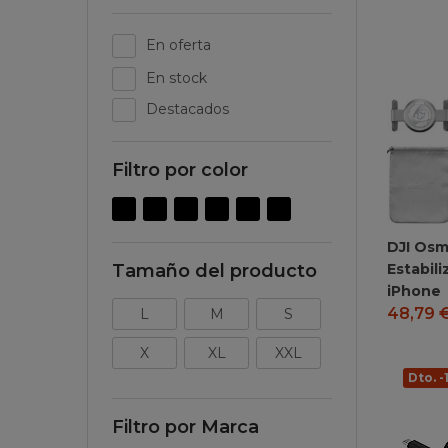
En oferta
En stock
Destacados
Filtro por color
DJI Osm
Estabili
Tamaño del producto
iPhone
48,79
L
M
S
X
XL
XXL
Dto. 
Filtro por Marca