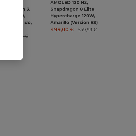
 120 Hz,
AMOLED 120 Hz,
gon 8 Gen 3,
Snapdragon 8 Elite,
harge 90W,
Hypercharge 120W,
r no Incluido,
Amarillo (Versión ES)
ersión ES)
499,00
€
549,99
€
0
€
439,99
€