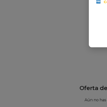
C
Dimensi
Cámara
HyperCh
no Incl
(Versión
299,0
Oferta d
Aún no has 