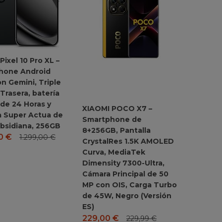
Pixel 10 Pro XL –
hone Android
on Gemini, Triple
Trasera, batería
de 24 Horas y
XIAOMI POCO X7 –
a Super Actua de
Smartphone de
Obsidiana, 256GB
8+256GB, Pantalla
00
€
1.299,00
€
CrystalRes 1.5K AMOLED
Curva, MediaTek
Dimensity 7300-Ultra,
Cámara Principal de 50
MP con OIS, Carga Turbo
de 45W, Negro (Versión
ES)
229,00
€
229,99
€