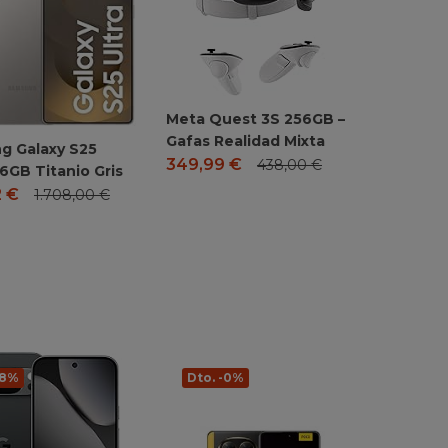
Meta Quest 3S 256GB –
Gafas Realidad Mixta
g Galaxy S25
349,99
€
438,00
€
56GB Titanio Gris
2
€
1.708,00
€
-8%
Dto. -0%