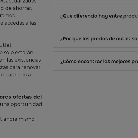
sh
, actualizadas
d de ahorrar.
gramos
¿Qué diferencia hay entre produc
e accedas a las
¿Por qué los precios de outlet s
utlet
 solo estarán
n las existencias.
¿Cómo encontrar las mejores p
ctas para renovar
un capricho a
ores ofertas del
 una oportunidad
et ahora mismo!