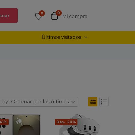
0
0
scar
Mi compra
Últimos visitados
 by:
Ordenar por los últimos
-41%
Dto. -20%