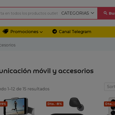
CATEGORIAS
Bu
Promociones
Canal Telegram
cesorios
nicación móvil y accesorios
Sort
do 1–12 de 15 resultados
-29%
Dto. -8%
Dto. 