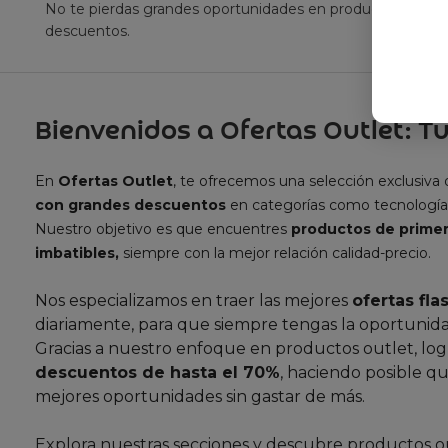
No te pierdas grandes oportunidades en productos outle
descuentos.
Bienvenidos a Ofertas Outlet: Tu
En
Ofertas Outlet
, te ofrecemos una selección exclusiva
con grandes descuentos
en categorías como tecnología
Nuestro objetivo es que encuentres
productos de primer
imbatibles,
siempre con la mejor relación calidad-precio.
Nos especializamos en traer las mejores
ofertas fla
diariamente, para que siempre tengas la oportunida
Gracias a nuestro enfoque en productos outlet, lo
descuentos de hasta el 70%
, haciendo posible qu
mejores oportunidades sin gastar de más.
Explora nuestras secciones y descubre productos o