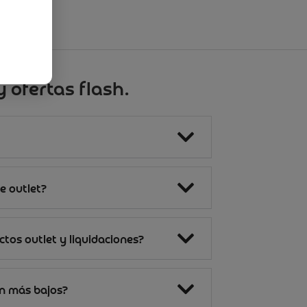
 ofertas flash.
e outlet?
tos outlet y liquidaciones?
on más bajos?