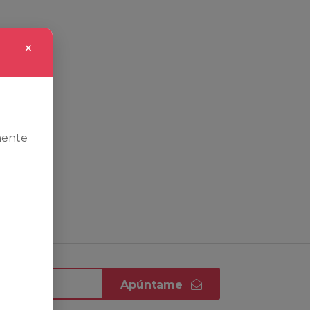
×
mente
Apúntame