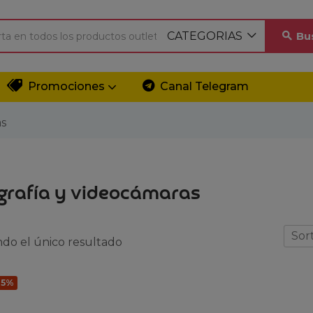
CATEGORIAS
Bu
Promociones
Canal Telegram
as
grafía y videocámaras
Sort
do el único resultado
15%