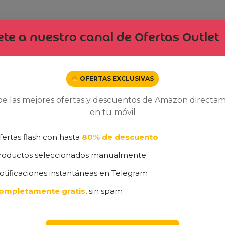
te a nuestro canal de Ofertas Outlet
OFERTAS EXCLUSIVAS
be las mejores ofertas y descuentos de Amazon directa
e productos vistos recientemente
en tu móvil
visitado ninguno de nuestros productos en oferta
fertas flash con hasta
80% de descuento
roductos seleccionados manualmente
otificaciones instantáneas en Telegram
ompletamente gratis
, sin spam
ibe nuestra