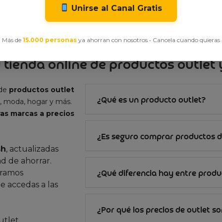
t, promociones y
Unirse al Canal Gratis
Más de
15.000 personas
ya ahorran con nosotros • Cancela cuando quieras
 tienda online de productos outlet y
 de
productos outlet
¿Qué es un producto outlet?
, moda, hogar y más.
as marcas a precios
¿Es seguro comprar productos d
sh
, actualizadas
d de ahorrar.
gramos
¿Qué diferencia hay entre produc
e accedas a las
¿Por qué los precios de outlet s
utlet