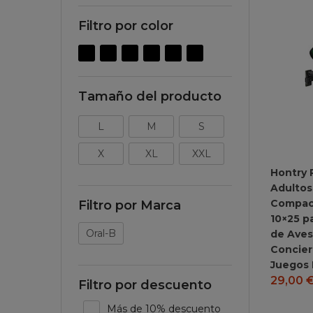
Filtro por color
Tamaño del producto
L
M
S
X
XL
XXL
Hontry 
Adultos
Compact
Filtro por Marca
10×25 p
Oral-B
de Aves
Concier
Juegos 
29,00
Filtro por descuento
Más de 10% descuento