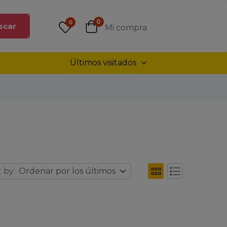
0
0
scar
Mi compra
Últimos visitados
 by:
Ordenar por los últimos