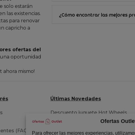
 solo estarán
n las existencias.
¿Cómo encontrar las mejores p
ctas para renovar
un capricho a
ores ofertas del
 una oportunidad
et ahora mismo!
erés
Últimas Novedades
os
Descuento juguete Hot Wheels
Ofertas Outle
pista acrobacia
entes (FAQ)
Extensiones para tu cabello
Para ofrecer las mejores experiencias, utilizam