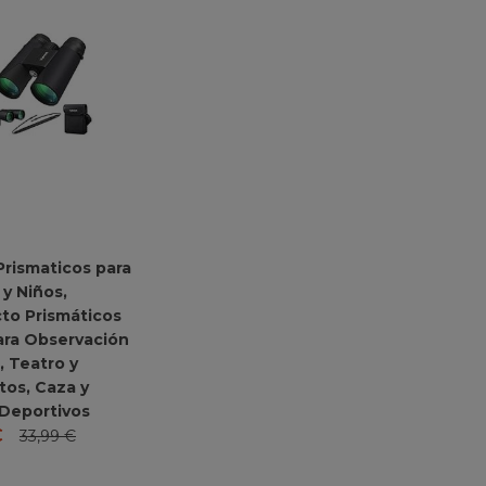
Prismaticos para
 y Niños,
o Prismáticos
ara Observación
, Teatro y
tos, Caza y
Deportivos
€
33,99
€