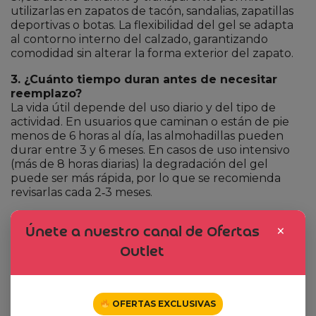
utilizarlas en zapatos de tacón, sandalias, zapatillas
deportivas o botas. La flexibilidad del gel se adapta
al contorno interno del calzado, garantizando
comodidad sin alterar la forma exterior del zapato.
3. ¿Cuánto tiempo duran antes de necesitar
reemplazo?
La vida útil depende del uso diario y del tipo de
actividad. En usuarios que caminan o están de pie
menos de 6 horas al día, las almohadillas pueden
durar entre 3 y 6 meses. En casos de uso intensivo
(más de 8 horas diarias) la degradación del gel
puede ser más rápida, por lo que se recomienda
revisarlas cada 2‑3 meses.
4. ¿El gel es hipoalergénico?
×
Únete a nuestro canal de Ofertas
Sí, el GelActiv está formulado con materiales
seguros para la piel. No contiene látex ni sustancias
Outlet
irritantes, lo que lo hace apto para personas con
sensibilidad cutánea. Sin embargo, si tienes una
condición dermatológica específica, siempre es
aconsejable probar una pequeña zona antes de
OFERTAS EXCLUSIVAS