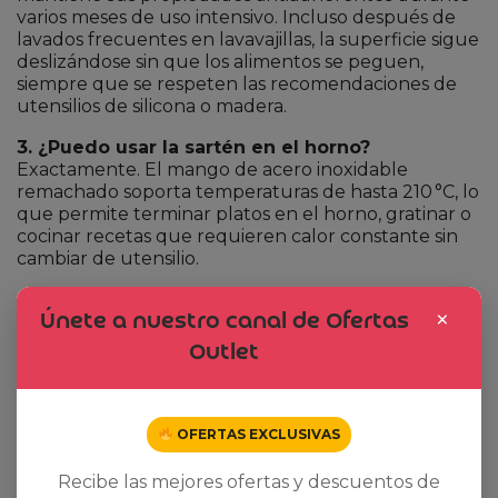
varios meses de uso intensivo. Incluso después de
lavados frecuentes en lavavajillas, la superficie sigue
deslizándose sin que los alimentos se peguen,
siempre que se respeten las recomendaciones de
utensilios de silicona o madera.
3. ¿Puedo usar la sartén en el horno?
Exactamente. El mango de acero inoxidable
remachado soporta temperaturas de hasta 210 °C, lo
que permite terminar platos en el horno, gratinar o
cocinar recetas que requieren calor constante sin
cambiar de utensilio.
4. ¿Qué pasa si el indicador Thermo‑signal no
×
Únete a nuestro canal de Ofertas
desaparece?
El indicador desaparece cuando la sartén alcanza la
Outlet
temperatura óptima (aprox. 180 °C). Si no
desaparece, la sartén aún no está lo
suficientemente caliente; simplemente sigue
calentándola unos minutos más. Es una
OFERTAS EXCLUSIVAS
herramienta visual que evita el
“adivina‑la‑temperatura”.
Recibe las mejores ofertas y descuentos de