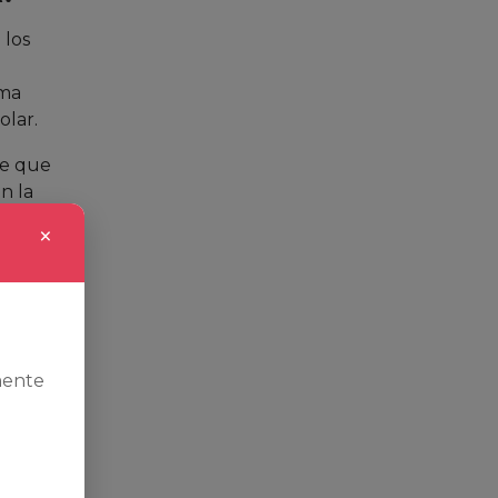
 los
ema
olar.
le que
n la
×
o del
 calidad
suele
mente
siderar