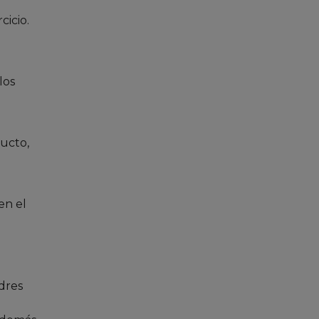
cicio.
los
ucto,
en el
adres