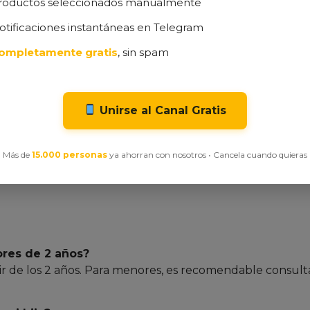
roductos seleccionados manualmente
otificaciones instantáneas en Telegram
ompletamente gratis
, sin spam
os niños.
inas, minerales y ácidos grasos esenciales.
stema inmunitario gracias a la vitamina D.
por su contenido de hierro.
Unirse al Canal Gratis
 %.
Más de
15.000 personas
ya ahorran con nosotros • Cancela cuando quieras
envase de plástico se percibe barato y poco robusto.
 insuficiente para niños con apetito más grande, requir
res de 2 años?
ir de los 2 años. Para menores, es recomendable consulta