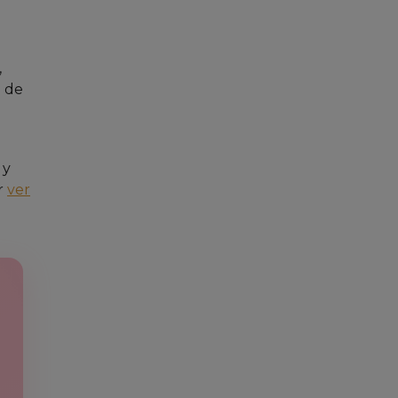
,
a de
 y
r
ver