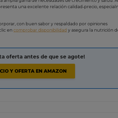
una amplia gama de necesidades de crecimiento y salud. 
epresenta una excelente relación calidad‑precio, especia
orporar, con buen sabor y respaldado por opiniones
clic en
comprobar disponibilidad
y asegura la nutrición d
a oferta antes de que se agote!
CIO Y OFERTA EN AMAZON