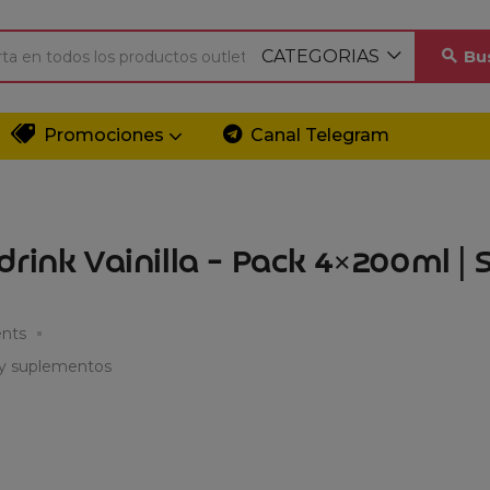
CATEGORIAS
Bu
Promociones
Canal Telegram
rink Vainilla – Pack 4×200ml | 
nts
 y suplementos