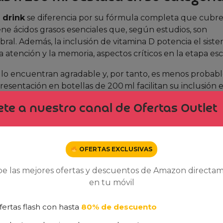
 drink
se diferencia por su fórmula completa que cubre
ene ácidos grasos esenciales que, según estudios, son
ral. Además, la inclusión de vitamina D potencia el sist
a atención y la memoria, aspectos críticos en la etapa esc
ños lo encuentran agradable y, por tanto, es menos probab
esentación en botellas de 200 ml facilitan su inclusión e
s del deporte o como refuerzo post‑enfermedad.
te a nuestro canal de Ofertas Outlet
d‑precio, el pack de 4 unidades a 8 € representa un ahorr
nvierte en una opción accesible para familias que buscan
OFERTAS EXCLUSIVAS
 oferta, visita
consultar oferta en Amazon
. La demanda 
be las mejores ofertas y descuentos de Amazon directa
en tu móvil
nión Realista)
fertas flash con hasta
80% de descuento
 hemos recopilado los puntos fuertes y los aspectos a con