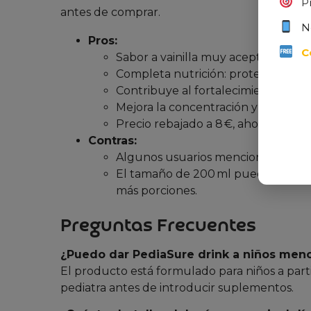
P
antes de comprar.
N
Pros:
C
Sabor a vainilla muy aceptado por l
Completa nutrición: proteínas, vitam
Contribuye al fortalecimiento del si
Mejora la concentración y memoria 
Precio rebajado a 8 €, ahorro del 20
Contras:
Algunos usuarios mencionan que el 
El tamaño de 200 ml puede resultar
más porciones.
Preguntas Frecuentes
¿Puedo dar PediaSure drink a niños meno
El producto está formulado para niños a part
pediatra antes de introducir suplementos.