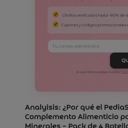
Chollos verificados hasta -80% de
Cupones y códigos promocionales 
QU
Al suscribirte aceptas nuestra
Polí
Analyisis: ¿Por qué el PediaS
Complemento Alimenticio pa
Minerales – Pack de 4 Botell