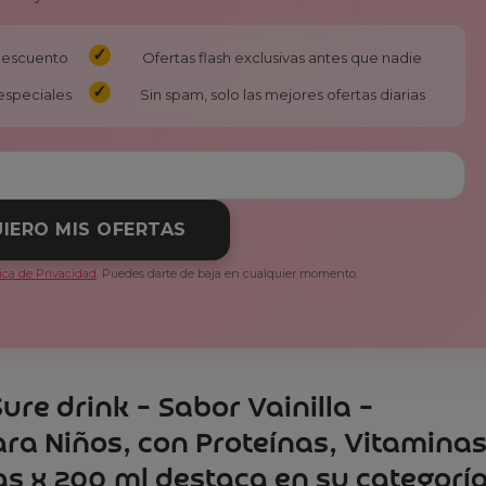
 descuento
Ofertas flash exclusivas antes que nadie
especiales
Sin spam, solo las mejores ofertas diarias
IERO MIS OFERTAS
tica de Privacidad
. Puedes darte de baja en cualquier momento.
ure drink – Sabor Vainilla –
ra Niños, con Proteínas, Vitaminas
as x 200 ml destaca en su categorí