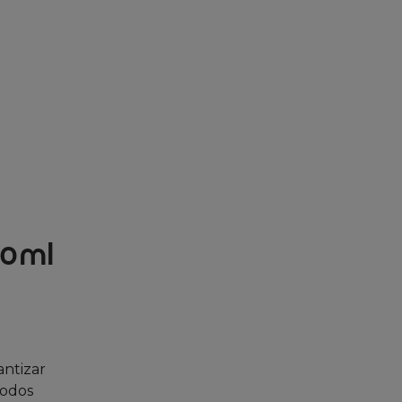
00ml
antizar
todos