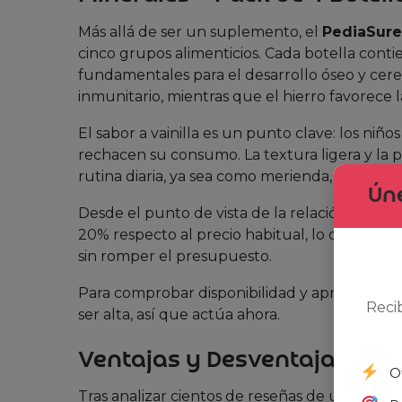
Más allá de ser un suplemento, el
PediaSure
cinco grupos alimenticios. Cada botella conti
fundamentales para el desarrollo óseo y cereb
inmunitario, mientras que el hierro favorece l
El sabor a vainilla es un punto clave: los ni
rechacen su consumo. La textura ligera y la pr
rutina diaria, ya sea como merienda, despué
Úne
Desde el punto de vista de la relación calida
20% respecto al precio habitual, lo que lo co
sin romper el presupuesto.
Para comprobar disponibilidad y aprovechar la
Reci
ser alta, así que actúa ahora.
Ventajas y Desventajas (Opi
O
Tras analizar cientos de reseñas de usuarios,