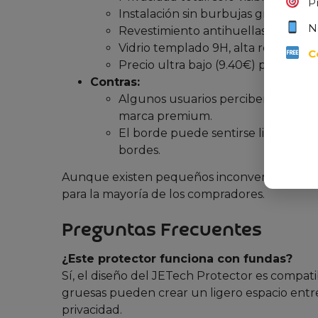
P
Instalación sin burbujas gracias al 
N
Revestimiento antihuellas que mant
Vidrio templado 9H, alta resistencia
C
Precio ultra bajo (9.40€) para dos 
Contras:
Algunos usuarios perciben el mater
marca premium.
El borde puede sentirse ligeramente
bordes.
Aunque existen pequeños inconvenientes, la 
para la mayoría de los compradores.
Preguntas Frecuentes
¿Este protector funciona con fundas?
Sí, el diseño del JETech Protector es compat
gruesas pueden crear un ligero espacio entre e
privacidad.