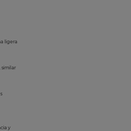
a ligera
similar
s
cia y