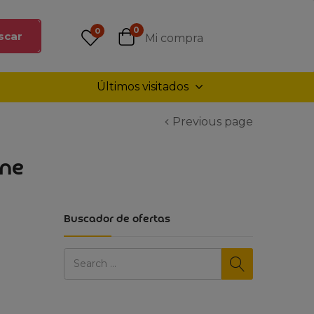
0
0
scar
Mi compra
Últimos visitados
Previous page
one
Buscador de ofertas