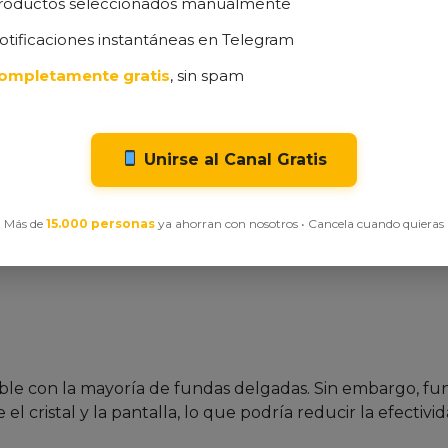
roductos seleccionados manualmente
marco.
otificaciones instantáneas en Telegram
iene la pantalla limpia.
 a rasguños.
ompletamente gratis
, sin spam
unidades.
ial como “plástico barato” en comparación con protecto
Unirse al Canal Gratis
 más grueso, lo que afecta la sensibilidad al tacto en lo
Más de
15.000 personas
ya ahorran con nosotros • Cancela cuando quieras
combinación de precio y funcionalidad los hace aceptab
ible con la mayoría de fundas delgadas. Sin embargo, fu
l cristal y la pantalla, lo que podría reducir la efectivid