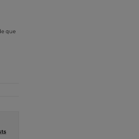
de que
sts