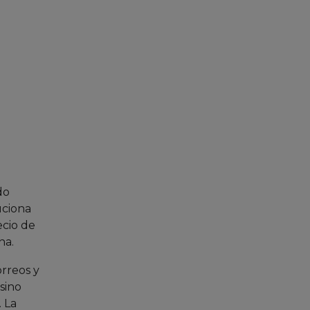
do
uciona
ecio de
na.
orreos y
sino
 La