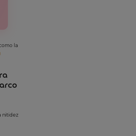
 como la
n
ra
Marco
 nitidez