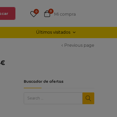
0
0
scar
Mi compra
Últimos visitados
Previous page
4€
Buscador de ofertas