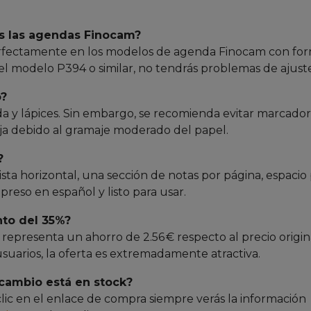
as las agendas Finocam?
perfectamente en los modelos de agenda Finocam con fo
el modelo P394 o similar, no tendrás problemas de ajuste
o?
uida y lápices. Sin embargo, se recomienda evitar marcado
ja debido al gramaje moderado del papel.
?
ta horizontal, una sección de notas por página, espacio
preso en español y listo para usar.
nto del 35%?
€ representa un ahorro de 2.56 € respecto al precio origin
usuarios, la oferta es extremadamente atractiva.
cambio está en stock?
 clic en el enlace de compra siempre verás la información