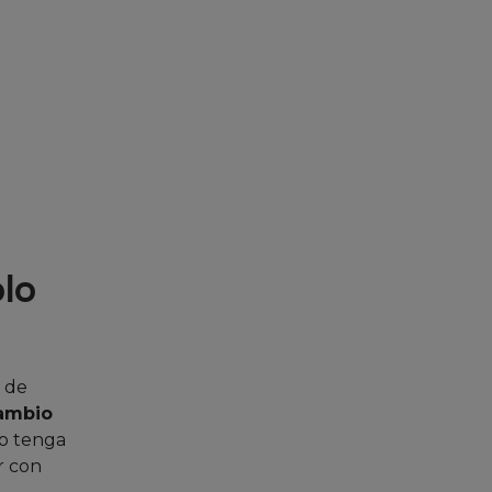
lo
s de
ambio
ño tenga
r con