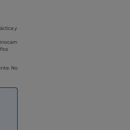
áctica y
Finocam
eños
gente. No