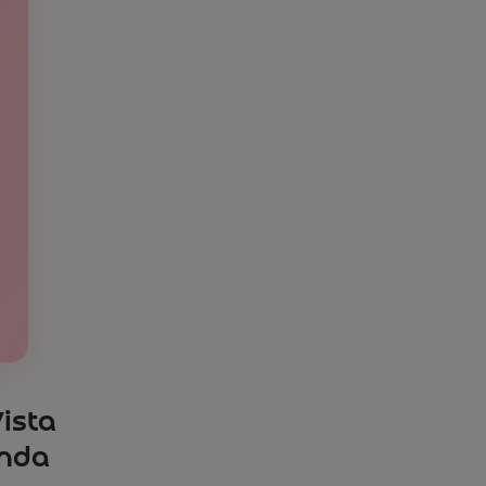
ista
enda