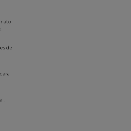
rmato
.
res de
 para
al.