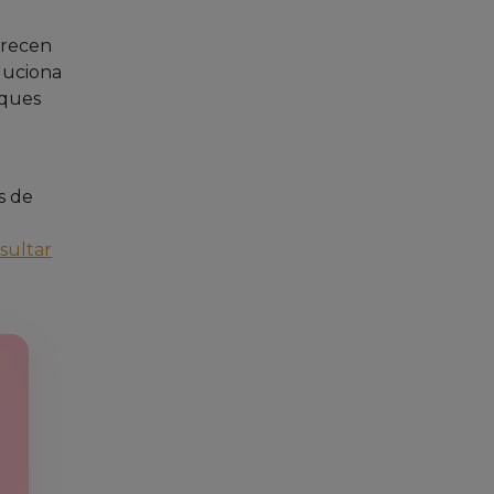
frecen
oluciona
oques
s de
sultar