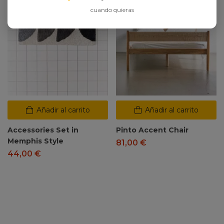
cuando quieras
Añadir al carrito
Añadir al carrito
Accessories Set in
Pinto Accent Chair
Memphis Style
81,00
€
44,00
€