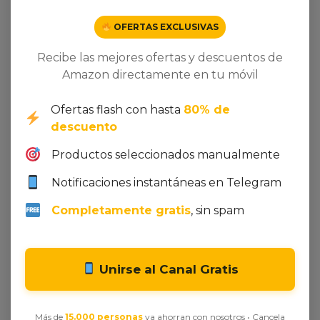
OFERTAS EXCLUSIVAS
Recibe las mejores ofertas y descuentos de
Amazon directamente en tu móvil
Ofertas flash con hasta
80% de
descuento
Productos seleccionados manualmente
Seleccionar opciones
Añadir al carrito
Notificaciones instantáneas en Telegram
The Vintage Advantage
Elegant Style Satin with
Digital Printing
10,00
€
-
25,00
€
Completamente gratis
, sin spam
200,00
€
Unirse al Canal Gratis
Más de
15.000 personas
ya ahorran con nosotros • Cancela