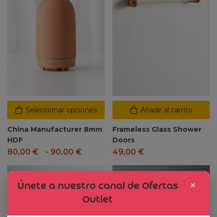
Seleccionar opciones
Añadir al carrito
China Manufacturer 8mm
Frameless Glass Shower
HDF
Doors
80,00
€
-
90,00
€
49,00
€
Dto. -47%
×
Únete a nuestro canal de Ofertas
Outlet