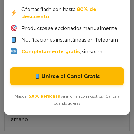
Ofertas flash con hasta
80% de
descuento
Productos seleccionados manualmente
Integer et ornare lacus, id tristique lectus. In
Notificaciones instantáneas en Telegram
venenatis mollis sapien, vel dignissim erat
vestibulum non. Quisque molestie nec dolor id
Completamente gratis
, sin spam
sodales. Proin egestas elementum dui a venenatis.
Nulla ultrices at justo sed iaculis. Curabitur eget
egestas ante. Ut vel purus risus. Maecenas ornare
Unirse al Canal Gratis
accumsan tortor.
Más de
15.000 personas
ya ahorran con nosotros • Cancela
Additional Information
cuando quieras
Tamaño