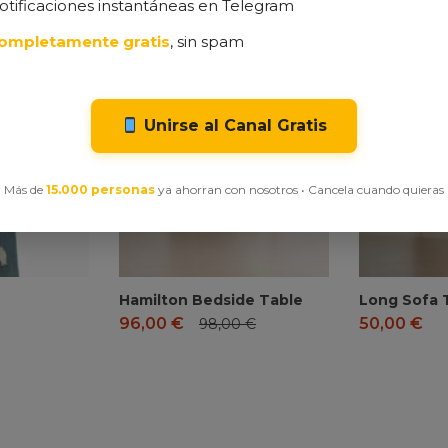
otificaciones instantáneas en Telegram
ompletamente gratis
, sin spam
Unirse al Canal Gratis
Más de
15.000 personas
ya ahorran con nosotros • Cancela cuando quieras
Hamilton Bedside Table
Long Sofa 
96,00
€
50,00
€
98,00
€