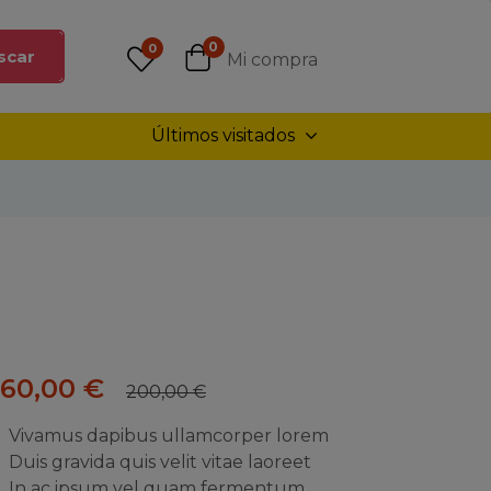
0
0
scar
Mi compra
Últimos visitados
160,00
€
200,00
€
Vivamus dapibus ullamcorper lorem
Duis gravida quis velit vitae laoreet
In ac ipsum vel quam fermentum