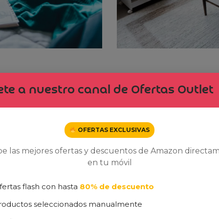
In venenatis mollis sapien, vel dignissim erat vestibulum n
te a nuestro canal de Ofertas Outlet
a ultrices at justo sed iaculis. Curabitur eget egestas a
OFERTAS EXCLUSIVAS
be las mejores ofertas y descuentos de Amazon directa
en tu móvil
fertas flash con hasta
80% de descuento
roductos seleccionados manualmente
Dto. -2%