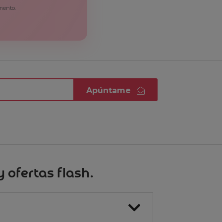
mento.
Apúntame
 ofertas flash.