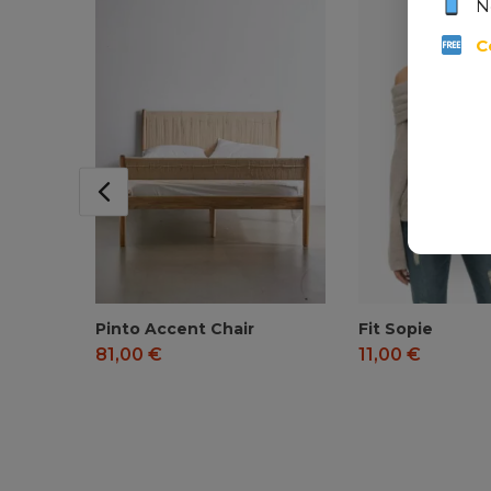
N
C
Pinto Accent Chair
Fit Sopie
81,00
€
11,00
€