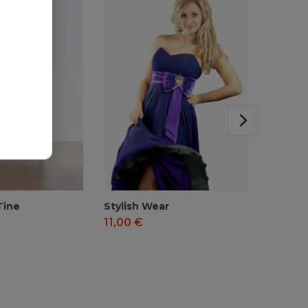
Tine
Stylish Wear
Hat
11,00
€
11,00
€