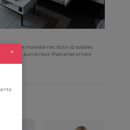
on. Quisque molestie nec dolor id sodales.
×
nte. Ut vel purus risus. Maecenas ornare
mente