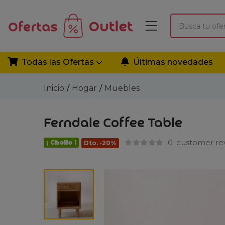
Todas las Ofertas
Últimas novedades
Inicio
Hogar
Muebles
Ferndale Coffee Table
0
customer re
¡ Chollo !
Dto. -20%