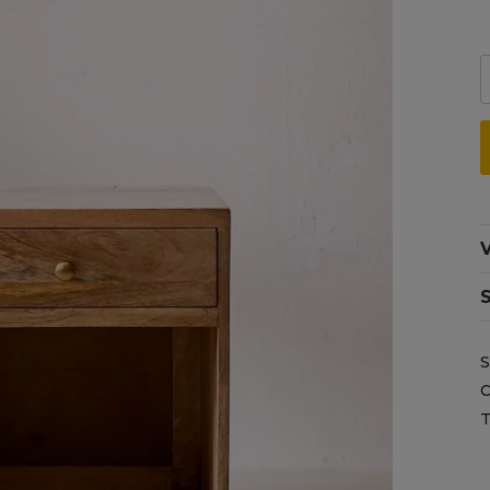
V
C
T