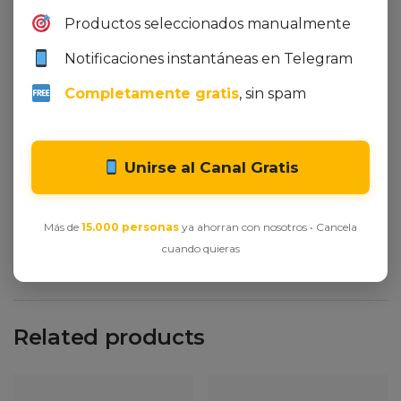
Productos seleccionados manualmente
Notificaciones instantáneas en Telegram
Integer et ornare lacus, id tristique lectus. In
Completamente gratis
, sin spam
venenatis mollis sapien, vel dignissim erat
vestibulum non. Quisque molestie nec dolor id
sodales. Proin egestas elementum dui a venenatis.
Unirse al Canal Gratis
Nulla ultrices at justo sed iaculis. Curabitur eget
egestas ante. Ut vel purus risus. Maecenas ornare
accumsan tortor.
Más de
15.000 personas
ya ahorran con nosotros • Cancela
cuando quieras
Related products