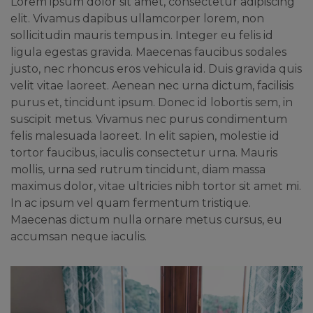
Lorem ipsum dolor sit amet, consectetur adipiscing
elit. Vivamus dapibus ullamcorper lorem, non
sollicitudin mauris tempus in. Integer eu felis id
ligula egestas gravida. Maecenas faucibus sodales
justo, nec rhoncus eros vehicula id. Duis gravida quis
velit vitae laoreet. Aenean nec urna dictum, facilisis
purus et, tincidunt ipsum. Donec id lobortis sem, in
suscipit metus. Vivamus nec purus condimentum
felis malesuada laoreet. In elit sapien, molestie id
tortor faucibus, iaculis consectetur urna. Mauris
mollis, urna sed rutrum tincidunt, diam massa
maximus dolor, vitae ultricies nibh tortor sit amet mi.
In ac ipsum vel quam fermentum tristique.
Maecenas dictum nulla ornare metus cursus, eu
accumsan neque iaculis.