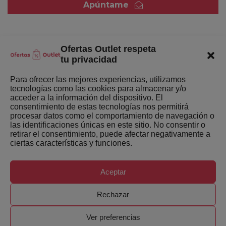
Apúntame
Ofertas Outlet respeta
Quienes somos
tu privacidad
Enlaces de interés
Para ofrecer las mejores experiencias, utilizamos
tecnologías como las cookies para almacenar y/o
Últimas Novedades
acceder a la información del dispositivo. El
consentimiento de estas tecnologías nos permitirá
Mejores ofertas de la semana
procesar datos como el comportamiento de navegación o
las identificaciones únicas en este sitio. No consentir o
retirar el consentimiento, puede afectar negativamente a
ciertas características y funciones.
Aceptar
Copyright ©
Ofertas-Outlet.com. Todos los derechos
Rechazar
reservados.
Ver preferencias