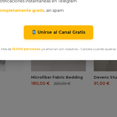
otificaciones instantáneas en Telegram
ompletamente gratis
, sin spam
Unirse al Canal Gratis
Más de
15.000 personas
ya ahorran con nosotros • Cancela cuando quieras
Microfiber Fabric Bedding
Devens Stu
180,00
€
91,00
€
220,00
€