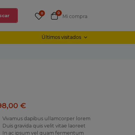
0
0
scar
Mi compra
Últimos visitados
98,00
€
Vivamus dapibus ullamcorper lorem
Duis gravida quis velit vitae laoreet
In ac ipsum vel quam fermentum