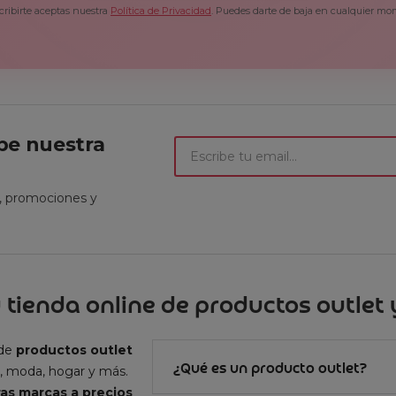
cribirte aceptas nuestra
Política de Privacidad
. Puedes darte de baja en cualquier mo
ibe nuestra
t, promociones y
 tienda online de productos outlet y
 de
productos outlet
¿Qué es un producto outlet?
, moda, hogar y más.
as marcas a precios