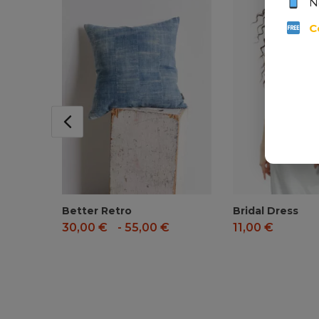
N
C
Better Retro
Bridal Dress
30,00
€
-
55,00
€
11,00
€