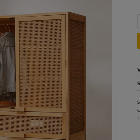
V
C
T