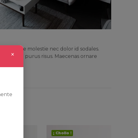
on. Quisque molestie nec dolor id sodales.
×
nte. Ut vel purus risus. Maecenas ornare
mente
¡ Chollo !