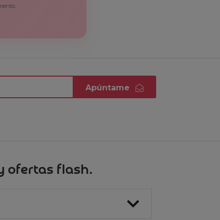
mento.
Apúntame
 ofertas flash.