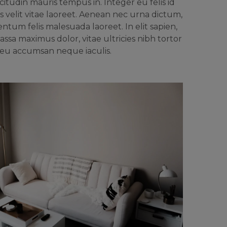
itudin mauris tempus in. Integer eu felis id
s velit vitae laoreet. Aenean nec urna dictum,
ntum felis malesuada laoreet. In elit sapien,
assa maximus dolor, vitae ultricies nibh tortor
 eu accumsan neque iaculis.