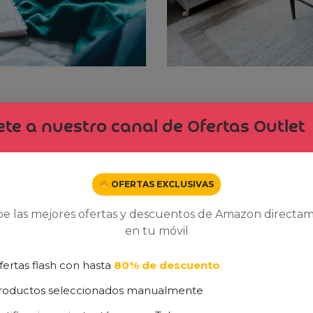
In venenatis mollis sapien, vel dignissim erat vestibulum n
te a nuestro canal de Ofertas Outlet
a ultrices at justo sed iaculis. Curabitur eget egestas a
OFERTAS EXCLUSIVAS
be las mejores ofertas y descuentos de Amazon directa
en tu móvil
fertas flash con hasta
80% de descuento
roductos seleccionados manualmente
Dto. -18%