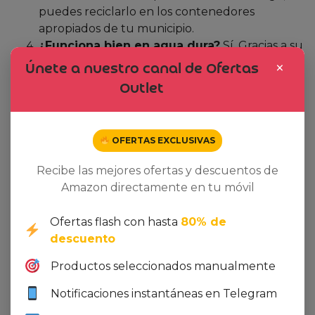
puedes reciclarlo en los contenedores
apropiados de tu municipio.
¿Funciona bien en agua dura?
Sí. Gracias a su
formulación botánica, el suavizante actúa
×
Únete a nuestro canal de Ofertas
eficazmente en agua dura, evitando la
Outlet
acumulación de residuos y manteniendo la
suavidad de la ropa.
¿Hay riesgo de manchas o residuos en la
OFERTAS EXCLUSIVAS
ropa?
No se reportan manchas. Los usuarios
indican que la ropa sale limpia y sin residuos
Recibe las mejores ofertas y descuentos de
visibles, siempre que se siga la dosis
Amazon directamente en tu móvil
recomendada (una tapa por carga).
Ofertas flash con hasta
80% de
Veredicto Final: ¿Merece la pena?
descuento
En resumen, el
Botanical Origin Suavizante
Productos seleccionados manualmente
Ecológico
combina una propuesta ecológica, una
fragancia agradable y un precio imbatible. Si buscas
Notificaciones instantáneas en Telegram
cuidar la piel de tu familia y al mismo tiempo reducir
tu impacto ambiental, este suavizante es una