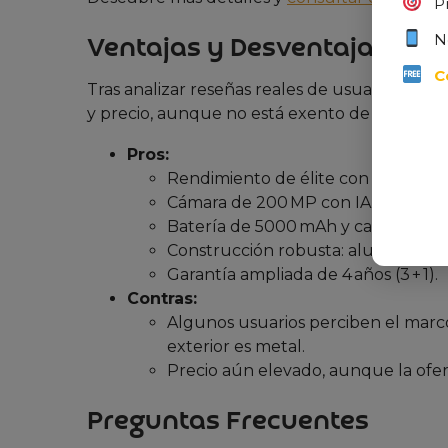
P
N
Ventajas y Desventajas (Opi
C
Tras analizar reseñas reales de usuarios, el 
y precio, aunque no está exento de algunos 
Pros:
Rendimiento de élite con Snapdrago
Cámara de 200 MP con IA que simplif
Batería de 5000 mAh y carga rápida
Construcción robusta: aluminio Armo
Garantía ampliada de 4 años (3 + 1).
Contras:
Algunos usuarios perciben el marc
exterior es metal.
Precio aún elevado, aunque la ofert
Preguntas Frecuentes