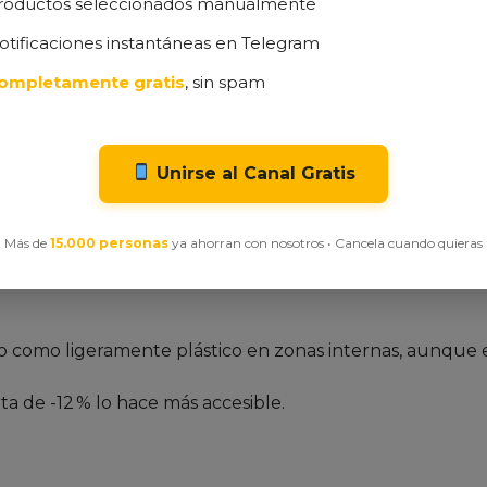
roductos seleccionados manualmente
otificaciones instantáneas en Telegram
nión Realista)
ompletamente gratis
, sin spam
Samsung Galaxy S26 Ultra muestra un equilibrio entre inn
puntos mejorables.
Unirse al Canal Gratis
n 8 Elite Gen 5.
ica la edición.
Más de
15.000 personas
ya ahorran con nosotros • Cancela cuando quieras
 de 65 W.
r + Gorilla Glass.
o como ligeramente plástico en zonas internas, aunque 
a de -12 % lo hace más accesible.