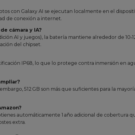
fotos con Galaxy AI se ejecutan localmente en el dispositi
ad de conexión a internet.
 de cámara y IA?
ición AI y juegos), la batería mantiene alrededor de 10‑1
ación del chipset.
ficación IP68, lo que lo protege contra inmersión en ag
ampliar?
 embargo, 512 GB son más que suficientes para la mayoría
 Amazon?
btienes automáticamente 1 año adicional de cobertura q
stes extra.