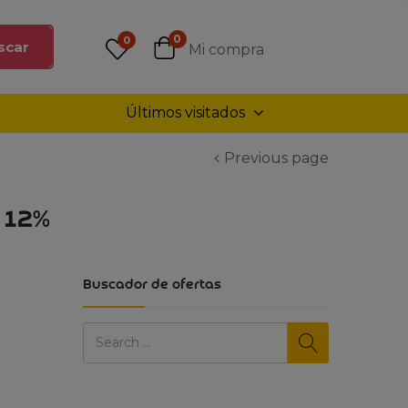
0
0
scar
Mi compra
Últimos visitados
Previous page
 12%
Buscador de ofertas