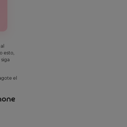
 al
 esto,
 siga
agote el
phone