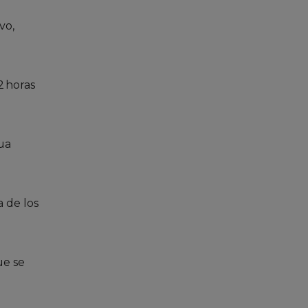
vo,
2 horas
ua
 de los
ue se