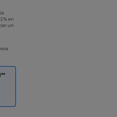
ía
12 % en
scan un
hora
!**