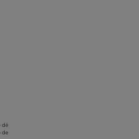
e dé
o de