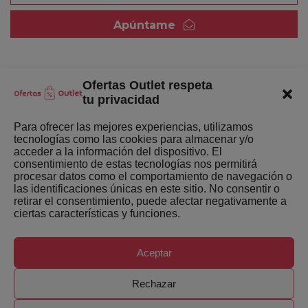
Apúntame
Ofertas Outlet respeta
Quienes somos
tu privacidad
Enlaces de interés
Para ofrecer las mejores experiencias, utilizamos
tecnologías como las cookies para almacenar y/o
Últimas Novedades
acceder a la información del dispositivo. El
consentimiento de estas tecnologías nos permitirá
Mejores ofertas de la semana
procesar datos como el comportamiento de navegación o
las identificaciones únicas en este sitio. No consentir o
retirar el consentimiento, puede afectar negativamente a
ciertas características y funciones.
Aceptar
Copyright ©
Ofertas-Outlet.com. Todos los derechos
Rechazar
reservados.