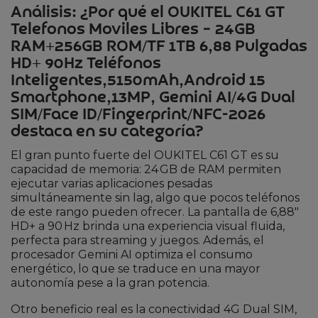
Análisis: ¿Por qué el OUKITEL C61 GT
Telefonos Moviles Libres – 24GB
RAM+256GB ROM/TF 1TB 6,88 Pulgadas
HD+ 90Hz Teléfonos
Inteligentes,5150mAh,Android 15
Smartphone,13MP, Gemini AI/4G Dual
SIM/Face ID/Fingerprint/NFC-2026
destaca en su categoría?
El gran punto fuerte del OUKITEL C61 GT es su
capacidad de memoria: 24 GB de RAM permiten
ejecutar varias aplicaciones pesadas
simultáneamente sin lag, algo que pocos teléfonos
de este rango pueden ofrecer. La pantalla de 6,88″
HD+ a 90 Hz brinda una experiencia visual fluida,
perfecta para streaming y juegos. Además, el
procesador Gemini AI optimiza el consumo
energético, lo que se traduce en una mayor
autonomía pese a la gran potencia.
Otro beneficio real es la conectividad 4G Dual SIM,