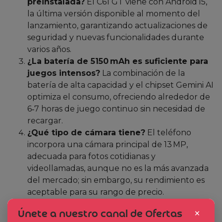
preinstalada?
El C61 GT viene con Android 15,
la última versión disponible al momento del
lanzamiento, garantizando actualizaciones de
seguridad y nuevas funcionalidades durante
varios años.
¿La batería de 5150 mAh es suficiente para
juegos intensos?
La combinación de la
batería de alta capacidad y el chipset Gemini AI
optimiza el consumo, ofreciendo alrededor de
6‑7 horas de juego continuo sin necesidad de
recargar.
¿Qué tipo de cámara tiene?
El teléfono
incorpora una cámara principal de 13 MP,
adecuada para fotos cotidianas y
videollamadas, aunque no es la más avanzada
del mercado; sin embargo, su rendimiento es
aceptable para su rango de precio.
¿Es compatible con NFC para pagos sin
×
Únete a nuestro canal de Ofertas
contacto?
Sí, el modelo incluye NFC, lo que