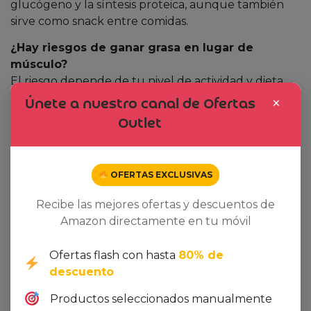
glucógeno y la síntesis proteica, aunque también
sirve como snack entre comidas.
¿Hay riesgos de ganar grasa en lugar de
músculo?
El riesgo depende de tu nivel de actividad y dieta
global. Si mantienes un entrenamiento de fuerza y
×
Únete a nuestro canal de Ofertas
controlas la ingesta total, la mayor parte del exceso
Outlet
calórico se destinará al músculo.
¿Cómo se compara con otros gainer del
mercado?
OFERTAS EXCLUSIVAS
Serious Mass destaca por su alta densidad calórica,
Recibe las mejores ofertas y descuentos de
inclusión de creatina y amplio perfil de
Amazon directamente en tu móvil
micronutrientes, algo que muchos competidores no
ofrecen al mismo precio.
Ofertas flash con hasta
80% de
Veredicto Final: ¿Merece la pena?
descuento
Después de evaluar su composición, precio y la
Productos seleccionados manualmente
opinión de miles de usuarios,
Optimum Nutrition