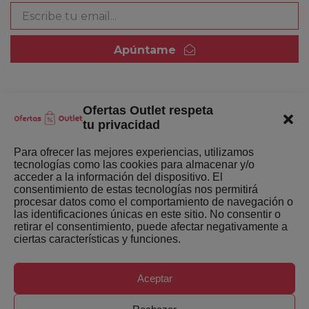
Apúntame
Ofertas Outlet respeta
Quienes somos
tu privacidad
Enlaces de interés
Para ofrecer las mejores experiencias, utilizamos
tecnologías como las cookies para almacenar y/o
Últimas Novedades
acceder a la información del dispositivo. El
consentimiento de estas tecnologías nos permitirá
Mejores ofertas de la semana
procesar datos como el comportamiento de navegación o
las identificaciones únicas en este sitio. No consentir o
retirar el consentimiento, puede afectar negativamente a
ciertas características y funciones.
Aceptar
Copyright ©
Ofertas-Outlet.com. Todos los derechos