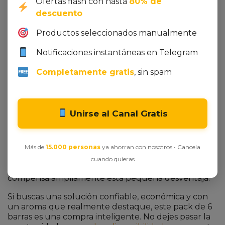
Ofertas flash con hasta
80% de
Definitivamente sí. El pack de 6 unidades ofrece
descuento
una reducción de precio del 50 % respecto al precio
Productos seleccionados manualmente
original, lo que equivale a
13.99€
por todo el
paquete. Además, siempre tendrás una barra de
Notificaciones instantáneas en Telegram
repuesto en casa, en el gimnasio o en el bolso.
Completamente gratis
, sin spam
Veredicto Final: ¿Merece la pena?
En resumen, el Old Spice Capitán desodorante
barra combina una fórmula eficaz, un aroma
Unirse al Canal Gratis
distintivo y un precio imbatible. La ausencia de
aluminio, la aplicación sin residuos y la duración de
24 horas son argumentos que lo colocan por encima
Más de
15.000 personas
ya ahorran con nosotros • Cancela
de la mayoría de los desodorantes tradicionales.
Aunque el envase de plástico puede percibirse
cuando quieras
como de menor calidad, el ahorro del 50 %
compensa ampliamente esta pequeña desventaja.
Si buscas una solución confiable, económica y con
un aroma que realmente destaque, este pack de 6
barras es una compra inteligente. No dejes pasar la