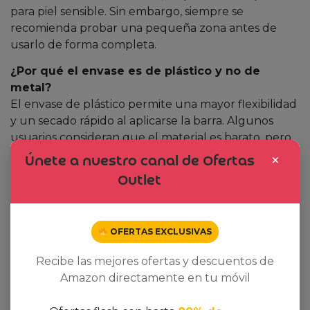
para piel sensible. Sin embargo, siempre se
recomienda probar una pequeña zona antes de
usarlo de forma completa.
¿Por qué el envase es de plástico y no de
metal?
El envase de plástico permite una mayor flexibilidad
y un secado rápido al aplicarse la barra. Algunos
usuarios consideran que el material es barato, pero
esto ayuda a mantener el precio final muy bajo.
×
Únete a nuestro canal de Ofertas
Outlet
¿Puedo usar el desodorante bajo la ropa
ajustada sin dejar manchas?
Exactamente. La barra se seca al instante y no deja
residuos blancos, lo que la hace ideal para usar bajo
OFERTAS EXCLUSIVAS
camisetas o ropa ajustada sin riesgo de manchas
Recibe las mejores ofertas y descuentos de
visibles.
Amazon directamente en tu móvil
¿Vale la pena comprar el pack de 6 unidades en
lugar de una sola barra?