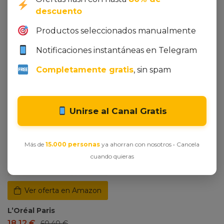
9,00
€
9,40
€
descuento
Productos seleccionados manualmente
Dto. -70%
Notificaciones instantáneas en Telegram
Completamente gratis
, sin spam
Unirse al Canal Gratis
Más de
15.000 personas
ya ahorran con nosotros • Cancela
cuando quieras
Ver oferta en Amazon
L’Oréal Paris
18,12
€
60,40
€