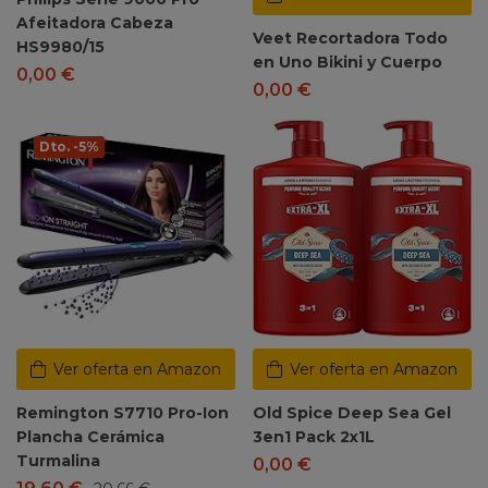
Afeitadora Cabeza
Veet Recortadora Todo
HS9980/15
en Uno Bikini y Cuerpo
0,00
€
0,00
€
Dto. -5%
Ver oferta en Amazon
Ver oferta en Amazon
Remington S7710 Pro-Ion
Old Spice Deep Sea Gel
Plancha Cerámica
3en1 Pack 2x1L
Turmalina
0,00
€