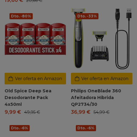
19,60
€
20,66
€
Dto. -80%
Dto. -33%
Ver oferta en Amazon
Ver oferta en Amazon
Old Spice Deep Sea
Philips OneBlade 360
Desodorante Pack
Afeitadora Híbrida
4x50ml
QP2734/30
9,99
€
36,99
€
49,95
€
54,99
€
Dto. -6%
Dto. -6%