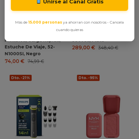
Unirse al Canal Gratis
Eléctrica Hombre Series 5,
Afeitadora Eléctrica
Máquina De Afeitar Barba
Hombre, Máquina de
En Seco Y En Mojado, 2
Afeitar Barba, Centro De
Más de
15.000 personas
ya ahorran con nosotros • Cancela
Modos De Afeitado, 50
Limpieza SmartCare, En
cuando quieras
Min De Uso, Láminas
Seco Y En Mojado,
Flexibles, Carga Rápida,
9567cc, Plata
Estuche De Viaje, 52-
289,00
€
348,40
€
N1000SI, Negro
74,00
€
74,99
€
Dto. -21%
Dto. -95%