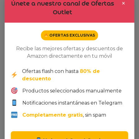
×
Únete a nuestro canal de Ofertas
coreano (100ml)
coreano (100ml)
Outlet
17,00
€
17,00
€
17,99
€
17,99
€
Dto. -1%
Dto. -17%
OFERTAS EXCLUSIVAS
Recibe las mejores ofertas y descuentos de
Amazon directamente en tu móvil
Ofertas flash con hasta
80% de
descuento
Productos seleccionados manualmente
Notificaciones instantáneas en Telegram
Completamente gratis
, sin spam
Ver oferta en Amazon
Ver oferta en Amazon
Braun Afeitadora
Braun Series 9 Pro+