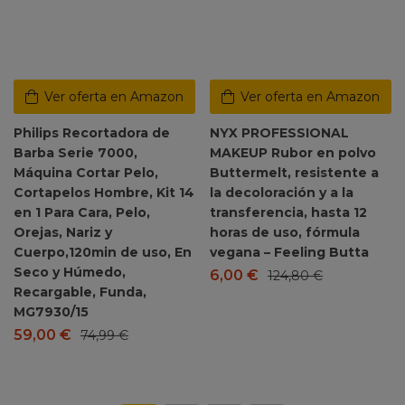
Ver oferta en Amazon
Ver oferta en Amazon
Philips Recortadora de
NYX PROFESSIONAL
Barba Serie 7000,
MAKEUP Rubor en polvo
Máquina Cortar Pelo,
Buttermelt, resistente a
Cortapelos Hombre, Kit 14
la decoloración y a la
en 1 Para Cara, Pelo,
transferencia, hasta 12
Orejas, Nariz y
horas de uso, fórmula
Cuerpo,120min de uso, En
vegana – Feeling Butta
Seco y Húmedo,
6,00
€
124,80
€
Recargable, Funda,
MG7930/15
59,00
€
74,99
€