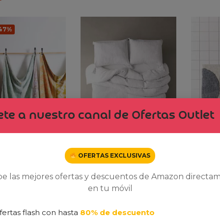
-47%
te a nuestro canal de Ofertas Outlet
OFERTAS EXCLUSIVAS
tage Advantage
Elegant Style Satin with
Accesso
be las mejores ofertas y descuentos de Amazon directa
Digital Printing
Memphi
-
25,00
€
en tu móvil
200,00
€
44,00
fertas flash con hasta
80% de descuento