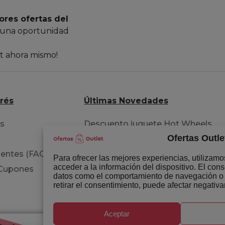
ores ofertas del
 una oportunidad
et ahora mismo!
erés
Últimas Novedades
os
Descuento juguete Hot Wheels
Ofertas Outle
pista acrobacia
entes (FAQ)
Extensiones para tu cabello
Para ofrecer las mejores experiencias, utilizam
acceder a la información del dispositivo. El con
 Cupones
Libro del permiso B circulación
datos como el comportamiento de navegación o la
retirar el consentimiento, puede afectar negativa
Aceptar