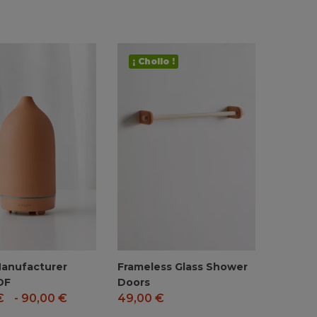
¡ Chollo !
Manufacturer
Frameless Glass Shower
DF
Doors
€
-
90,00
€
49,00
€