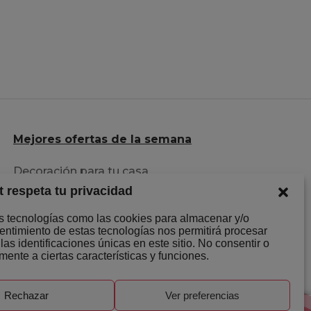
Mejores ofertas de la semana
Decoración para tu casa
t respeta tu privacidad
Herramientas al mejor precio
Descuentazos en Ropa
os tecnologías como las cookies para almacenar y/o
sentimiento de estas tecnologías nos permitirá procesar
s identificaciones únicas en este sitio. No consentir o
mente a ciertas características y funciones.
Rechazar
Ver preferencias