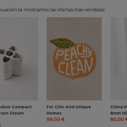
nuación te mostramos las ofertas mas vendidas:
ndoor Compact
For Chic And Unique
China 
rson Steam
Homes
8mm H
99,00
€
80,00
€