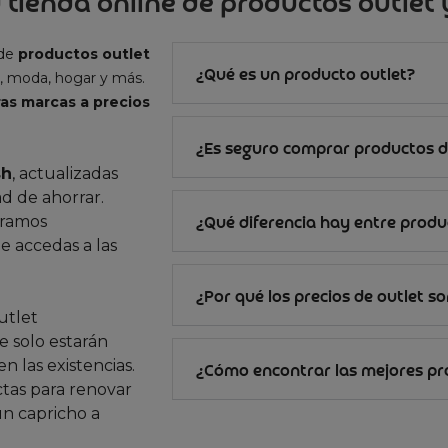
 tienda online de productos outlet y
 de
productos outlet
¿Qué es un producto outlet?
, moda, hogar y más.
as marcas a precios
¿Es seguro comprar productos d
sh
, actualizadas
d de ahorrar.
gramos
¿Qué diferencia hay entre produc
e accedas a las
¿Por qué los precios de outlet s
utlet
 solo estarán
n las existencias.
¿Cómo encontrar las mejores p
ctas para renovar
un capricho a