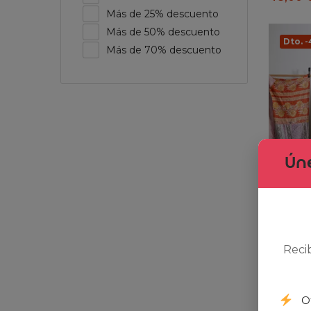
Más de 25% descuento
Más de 50% descuento
Dto. 
Más de 70% descuento
Úne
The Vin
Reci
10,00
€
O