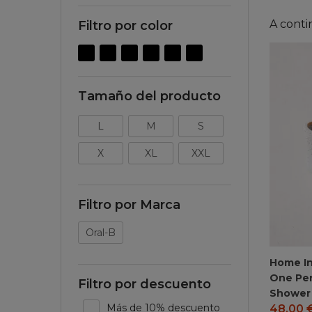
A conti
Filtro por color
Tamaño del producto
L
M
S
X
XL
XXL
Filtro por Marca
Oral-B
Home I
One Pe
Filtro por descuento
Shower
Más de 10% descuento
48,00