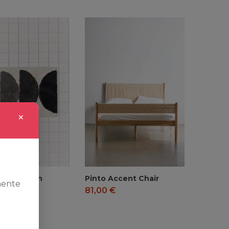
×
ries Set in
Pinto Accent Chair
mente
s Style
81,00
€
€