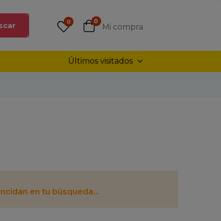
0
0
scar
Mi compra
Últimos visitados
ncidan en tu búsqueda...