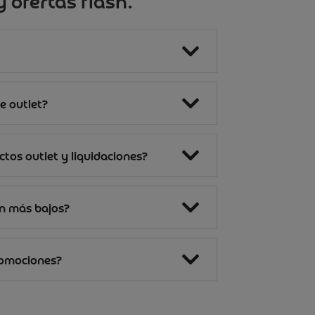
 ofertas flash.
e outlet?
tos outlet y liquidaciones?
on más bajos?
romociones?