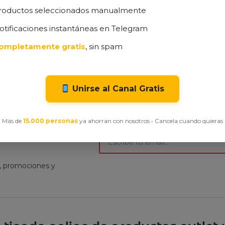
roductos seleccionados manualmente
otificaciones instantáneas en Telegram
e productos vistos recientemente
ompletamente gratis
, sin spam
visitado ninguno de nuestros productos en oferta
Unirse al Canal Gratis
Más de
15.000 personas
ya ahorran con nosotros • Cancela cuando quieras
ibe nuestra
t, promociones y