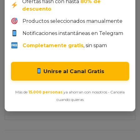
Ofertas flash con hasta
80% de
descuento
Integer et ornare lacus, id tristique lectus. In
Productos seleccionados manualmente
venenatis mollis sapien, vel dignissim erat
Notificaciones instantáneas en Telegram
vestibulum non. Quisque molestie nec dolor id
sodales. Proin egestas elementum dui a venenatis.
Completamente gratis
, sin spam
Nulla ultrices at justo sed iaculis. Curabitur eget
egestas ante. Ut vel purus risus. Maecenas ornare
accumsan tortor.
Unirse al Canal Gratis
Additional Information
Más de
15.000 personas
ya ahorran con nosotros • Cancela
cuando quieras
Color