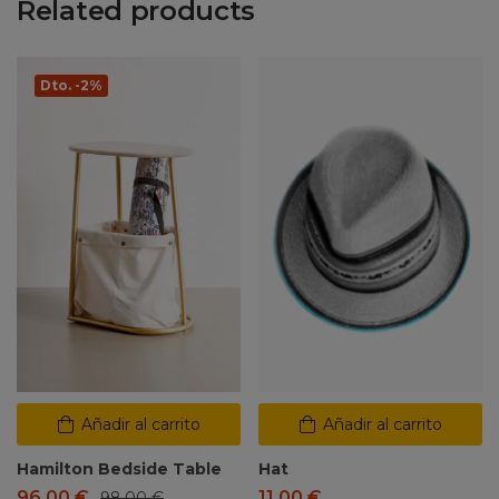
Related products
Dto. -2%
Añadir al carrito
Añadir al carrito
Hamilton Bedside Table
Hat
96,00
€
11,00
€
98,00
€