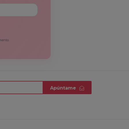
mento.
Apúntame