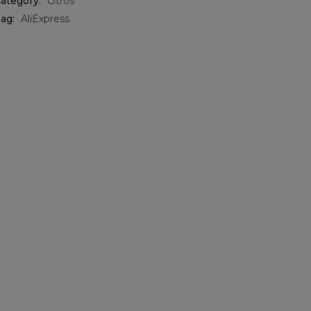
ategory:
Otros
ag:
AliExpress