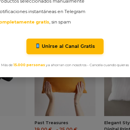
roductos seleccionados manualmente
otificaciones instantáneas en Telegram
ompletamente gratis
, sin spam
Unirse al Canal Gratis
Más de
15.000 personas
ya ahorran con nosotros • Cancela cuando quieras
Past Treasures
Elegant Sty
Digital Prin
19,00
€
-
25,00
€