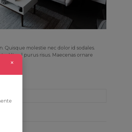
on. Quisque molestie nec dolor id sodales.
nte. Ut vel purus risus. Maecenas ornare
×
mente