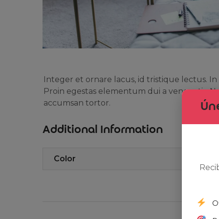
Integer et ornare lacus, id tristique lectus. 
Proin egestas elementum dui a venenatis. Null
accumsan tortor.
Úne
Additional Information
Color
Reci
O