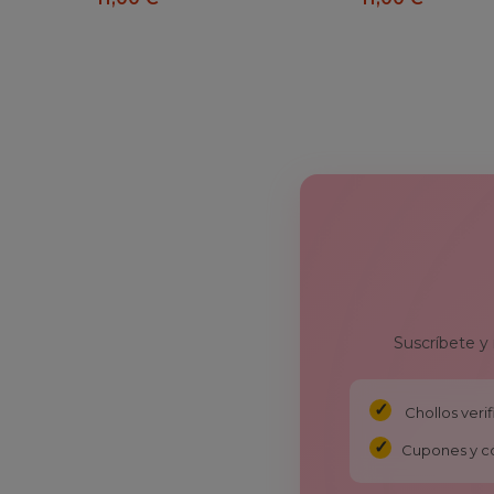
Suscríbete y
Chollos ver
Cupones y c