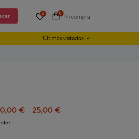
0
0
scar
Mi compra
Últimos visitados
10,00
€
25,00
€
-
olor