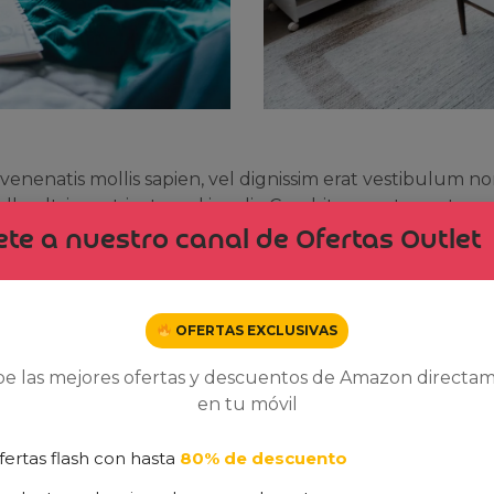
In venenatis mollis sapien, vel dignissim erat vestibulum n
a ultrices at justo sed iaculis. Curabitur eget egestas a
te a nuestro canal de Ofertas Outlet
OFERTAS EXCLUSIVAS
be las mejores ofertas y descuentos de Amazon directa
en tu móvil
fertas flash con hasta
80% de descuento