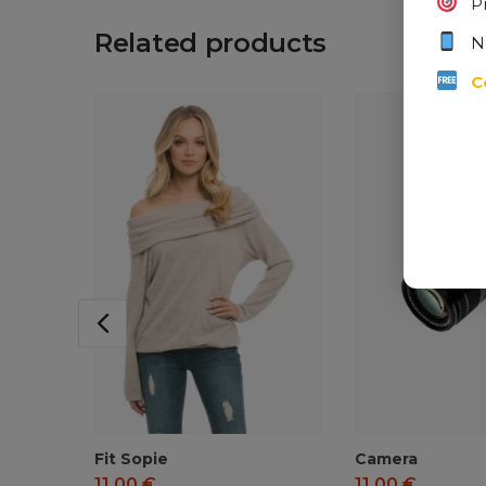
P
Related products
N
C
Fit Sopie
Camera
11,00
€
11,00
€