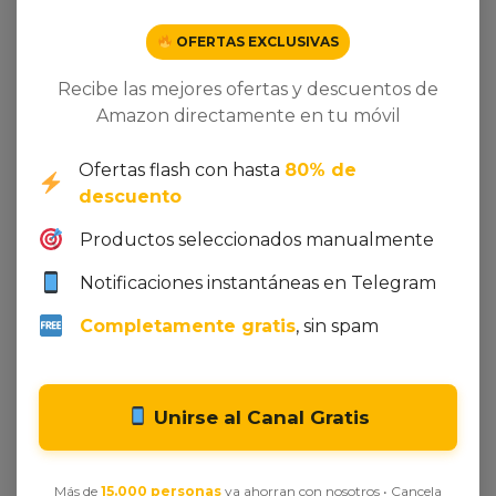
OFERTAS EXCLUSIVAS
Recibe las mejores ofertas y descuentos de
Amazon directamente en tu móvil
Ofertas flash con hasta
80% de
descuento
Productos seleccionados manualmente
Seleccionar opciones
Añadir al carrito
Notificaciones instantáneas en Telegram
The Vintage Advantage
Elegant Style Satin with
Digital Printing
10,00
€
-
25,00
€
Completamente gratis
, sin spam
200,00
€
Unirse al Canal Gratis
Más de
15.000 personas
ya ahorran con nosotros • Cancela