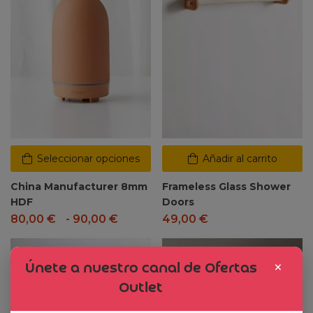
Seleccionar opciones
Añadir al carrito
China Manufacturer 8mm
Frameless Glass Shower
HDF
Doors
80,00
€
-
90,00
€
49,00
€
Dto. -47%
×
Únete a nuestro canal de Ofertas
Outlet