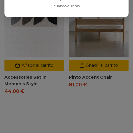
cuando quieras
Añadir al carrito
Añadir al carrito
Accessories Set in
Pinto Accent Chair
Memphis Style
81,00
€
44,00
€