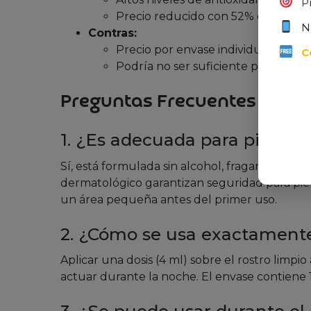
P
Precio reducido con 52% de descu
N
Contras:
Precio por envase individual más e
C
Podría no ser suficiente para piel
Preguntas Frecuentes
1. ¿Es adecuada para pieles 
Sí, está formulada sin alcohol, fragancias ni p
dermatológico garantizan seguridad para pie
un área pequeña antes del primer uso.
2. ¿Cómo se usa exactament
Aplicar una dosis (4 ml) sobre el rostro limpi
actuar durante la noche. El envase contiene 12