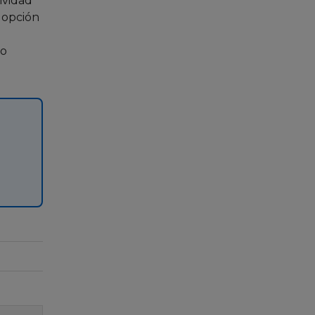
ividad
a opción
co