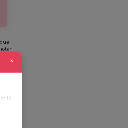
 que
 notan
×
mente