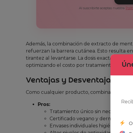
Al suscribirte aceptas nuestra
Polí
Además, la combinación de extracto de menta
refuerzan la barrera cutánea. Esto resulta e
tirantez al levantarse. La dosis exacta (4 ml)
Úne
optimizando el costo por tratamiento.
Ventajas y Desventajas (Opi
Como cualquier producto, combina beneficios
Reci
Pros:
Tratamiento único sin necesidad de
Certificado vegano y dermatológic
O
Envases individuales higiénicos y fá
Altos niveles de antioxidantes para