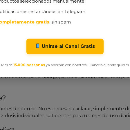
roductos seleccionados manualmente
ento.
otificaciones instantáneas en Telegram
levado que tratamientos convencionales.
ompletamente gratis
, sin spam
es muy secas que requieren múltiples pasos.
Unirse al Canal Gratis
muy sensibles?
Más de
15.000 personas
ya ahorran con nosotros • Cancela cuando quieras
arabenos. Además, su certificación V-Label Italia y test
les reactivas. Sin embargo, se recomienda hacer una pr
e?
o antes de dormir. No es necesario aclarar, simplemente d
 dosis individuales, suficientes para un mes de uso diari