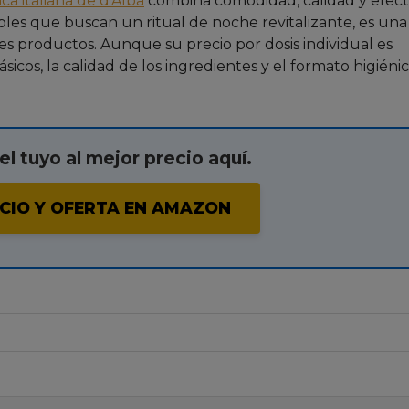
a italiana de d’Alba
combina comodidad, calidad y efect
sibles que buscan un ritual de noche revitalizante, es un
es productos. Aunque su precio por dosis individual es
cos, la calidad de los ingredientes y el formato higiéni
l tuyo al mejor precio aquí.
CIO Y OFERTA EN AMAZON