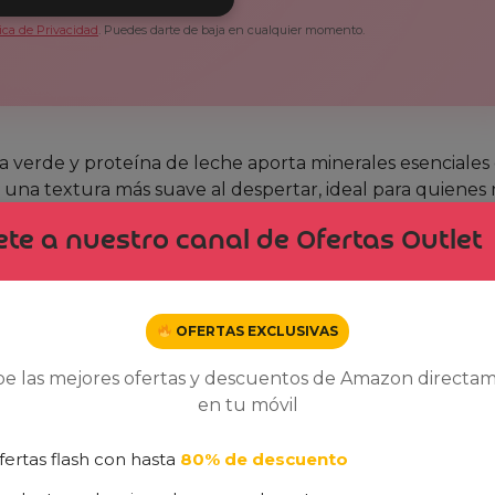
tica de Privacidad
. Puedes darte de baja en cualquier momento.
 verde y proteína de leche aporta minerales esenciales
n una textura más suave al despertar, ideal para quienes
 garantiza que no se desperdicien ingredientes activos,
te a nuestro canal de Ofertas Outlet
nión Realista)
OFERTAS EXCLUSIVAS
 con aspectos a considerar:
be las mejores ofertas y descuentos de Amazon directa
en tu móvil
 aclarado, ahorrando tiempo.
amente testado.
fertas flash con hasta
80% de descuento
ciles de transportar.
 protección nocturna.