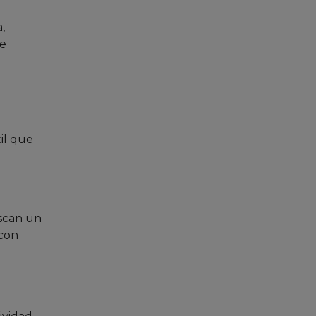
,
de
il que
uscan un
 con