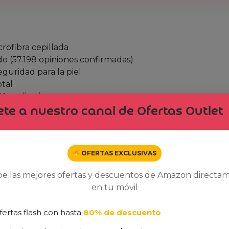
crofibra cepillada
do (57.198 opiniones confirmadas)
guridad para la piel
otal
0% aplicado
te a nuestro canal de Ofertas Outlet
cional extra)
OFERTAS EXCLUSIVAS
be las mejores ofertas y descuentos de Amazon directa
en tu móvil
sábanas?
fertas flash con hasta
80% de descuento
 antimicrobiano del tejido las convierten en una opción i