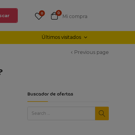
0
0
scar
Mi compra
Últimos visitados
Previous page
?
Buscador de ofertas