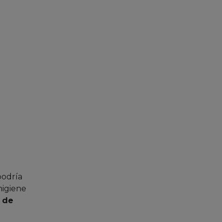
podría
higiene
 de