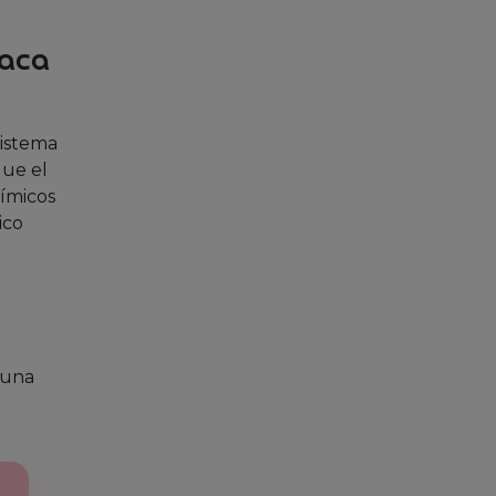
taca
sistema
que el
uímicos
ico
 una