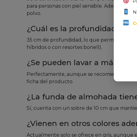
P
para personas con piel sensible. Además, el 
N
polvo.
C
¿Cuál es la profundidad del b
35 cm de profundidad, lo que permite adapta
híbridos o con resortes bonell).
¿Se pueden lavar a máquina 
Perfectamente, aunque se recomienda ciclo d
ficha del producto.
¿La funda de almohada tiene
Sí, cuenta con un sobre de 10 cm que mantiene
¿Vienen en otros colores ade
Actualmente solo se ofrece en gris, aunque 