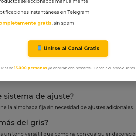
roductos seleccionados manualmente
bajo contenido de humedad reduce la proliferación de ác
otificaciones instantáneas en Telegram
ompletamente gratis
, sin spam
olsillo de la sábana bajera?
rse a colchones de hasta 30 cm de grosor (ideal para c
Unirse al Canal Gratis
sin perder calidad?
Más de
15.000 personas
ya ahorran con nosotros • Cancela cuando quieras
elicado y temperatura fría.
Ver instrucciones completa
 sistema de ajuste?
 la almohada fija sin necesidad de ajustes adicionales.
más del gris?
es un tono versátil que combina con cualquier decoració