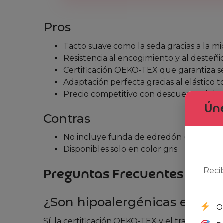
Pros
Tacto suave como la seda gracias a la mi
Resistencia al encogimiento y al desteñi
Certificación OEKO-TEX que garantiza se
Adaptación perfecta gracias al elástico t
Precio competitivo con descuento del 1
Úne
Contras
No incluye funda de edredón (opción adi
Disponibles solo en color gris
Reci
Preguntas Frecuentes
¿Son hipoalergénicas estas 
O
Sí, la certificación OEKO-TEX y el tratamiento