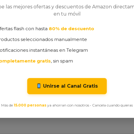
r con tecnología
DualClean con
Tecnol
be las mejores ofertas y descuentos de Amazon directa
edos, Accesorio
PerfectEdge,
Limpiad
en tu móvil
nción rinconera,
PrecisionVision IA,
para Al
de Carga,
Clearview Pro LiDAR,
Tapicer
fertas flash con hasta
80% de descuento
íquel
Secado Aire Caliente
Más, Mo
mopas, 75 días
330W, 
0
€
279,00
€
roductos seleccionados manualmente
autovaciado_B
122,00
otificaciones instantáneas en Telegram
499,00
€
549,00
€
ompletamente gratis
, sin spam
Unirse al Canal Gratis
e productos vistos recientemente
Más de
15.000 personas
ya ahorran con nosotros • Cancela cuando quieras
visitado ninguno de nuestros productos en oferta