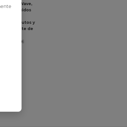
ogía HeatWave,
mente
or de Liquidos
fombras,
ia, Sofa, Autos y
tor Potente de
36988
€
129,99
€