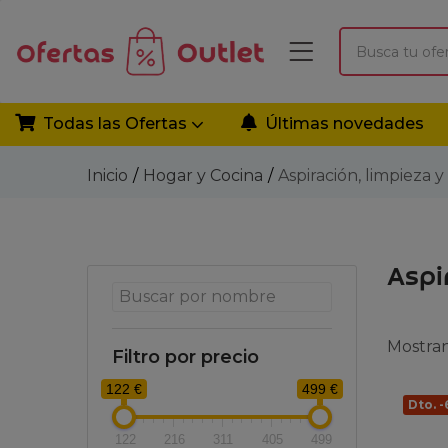
Todas las Ofertas
Últimas novedades
Inicio
Hogar y Cocina
Aspiración, limpieza 
Aspi
Mostran
Filtro por precio
122 €
499 €
Dto. 
122
216
311
405
499