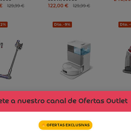
€
122,00
€
129,99
€
129,99
€
-12%
Dto. -9%
Dto. 
te a nuestro canal de Ofertas Outlet
V8 Advanced™
iRobot Roomba Plus 505
BISSEL
ra sin Cable – 130
Combo con Base
ProHeat
min de
AutoWash multifunción y
Agua Ta
OFERTAS EXCLUSIVAS
ía, Cepillo
autolimpiable, mopas
Aspirad