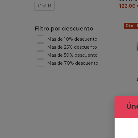
Oral-B
122,00
Dto. 
Filtro por descuento
Más de 10% descuento
Más de 25% descuento
Más de 50% descuento
Más de 70% descuento
Úne
Dyson 
Aspirado
AW, 40 
autonom