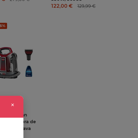
122,00
€
129,99
€
-6%
×
L SpotClean
, Aspiradora de
piceria, Lava
ora con