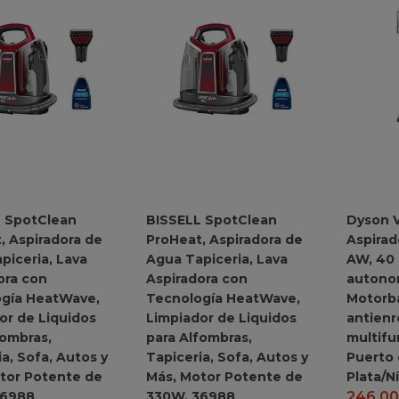
 SpotClean
BISSELL SpotClean
Dyson 
, Aspiradora de
ProHeat, Aspiradora de
Aspirad
piceria, Lava
Agua Tapiceria, Lava
AW, 40
ora con
Aspiradora con
autonom
gía HeatWave,
Tecnología HeatWave,
Motorba
or de Liquidos
Limpiador de Liquidos
antienr
fombras,
para Alfombras,
multifu
a, Sofa, Autos y
Tapiceria, Sofa, Autos y
Puerto 
tor Potente de
Más, Motor Potente de
Plata/N
36988
330W, 36988
246,0