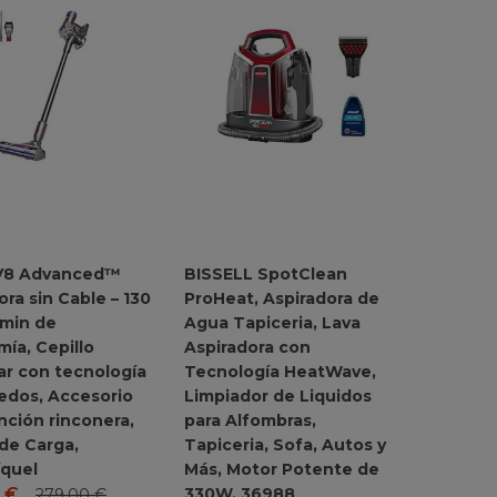
V8 Advanced™
BISSELL SpotClean
ora sin Cable – 130
ProHeat, Aspiradora de
 min de
Agua Tapiceria, Lava
ía, Cepillo
Aspiradora con
r con tecnología
Tecnología HeatWave,
edos, Accesorio
Limpiador de Liquidos
nción rinconera,
para Alfombras,
de Carga,
Tapiceria, Sofa, Autos y
íquel
Más, Motor Potente de
330W, 36988
0
€
279,00
€