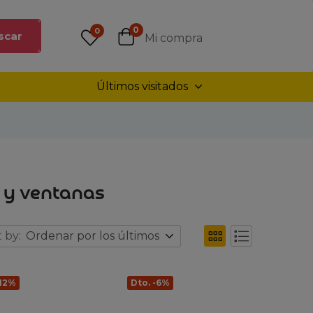
0
0
scar
Mi compra
Últimos visitados
o y ventanas
 by:
Ordenar por los últimos
-12%
Dto. -6%