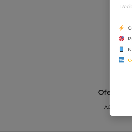
Motorba
Reci
antienr
multifu
Puerto 
O
Plata/N
246,0
P
N
C
Oferta d
Aún no has 