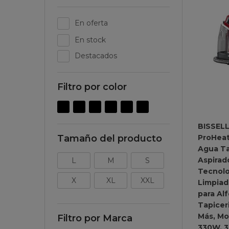
En oferta
En stock
Destacados
Filtro por color
BISSELL
ProHeat
Tamaño del producto
Agua Ta
Aspirad
L
M
S
Tecnolo
X
XL
XXL
Limpiad
para Al
Tapiceri
Más, Mo
Filtro por Marca
330W, 