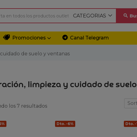
CATEGORIAS
Bu
Promociones
Canal Telegram
y cuidado de suelo y ventanas
ración, limpieza y cuidado de suel
Sort
do los 7 resultados
-6%
Dto. -6%
Dto. 