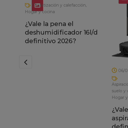
Climatización y calefacción
Hogar y cocina
¿Vale la pena el
deshumidificador 16l/d
definitivo 2026?
06/0
Aspiraci
suelo y
Hogar y
¿Vale
aspir
defin