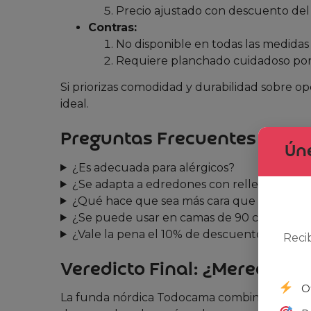
Precio ajustado con descuento del
Contras:
No disponible en todas las medida
Requiere planchado cuidadoso por
Si priorizas comodidad y durabilidad sobre op
ideal.
Preguntas Frecuentes
Úne
¿Es adecuada para alérgicos?
¿Se adapta a edredones con relleno de síli
¿Qué hace que sea más cara que otras micr
¿Se puede usar en camas de 90 cm?
¿Vale la pena el 10% de descuento?
Reci
Veredicto Final: ¿Merece la 
O
La funda nórdica Todocama combina innovaci