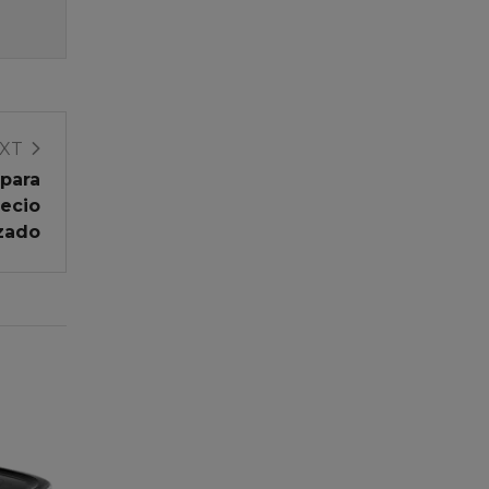
XT
 para
recio
izado