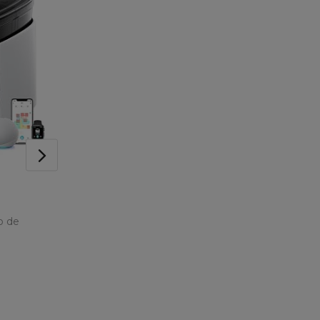
05/08/2026
Hogar y cocina
Muebles
o de
5 Razones para elegir el
protector colchón
definitivo 2026