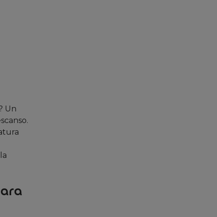
o? Un
scanso.
atura
la
para