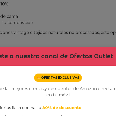
 10%
s de cama
 su composición
ciones vintage o tejidos naturales no procesados, esta op
te a nuestro canal de Ofertas Outlet
ce?
ofibras?
OFERTAS EXCLUSIVAS
be las mejores ofertas y descuentos de Amazon directa
en tu móvil
pena?
fertas flash con hasta
80% de descuento
ón textil con un precio ajustado. Para quien busque un