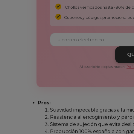
Chollos verificados hasta -80% de
Cupones y códigos promocionales 
QU
Al suscribirte aceptas nuestra
Polí
Pros:
Suavidad impecable gracias a la mic
Resistencia al encogimiento y pérd
Sistema de sujeción que evita desl
Producción 100% española con gara