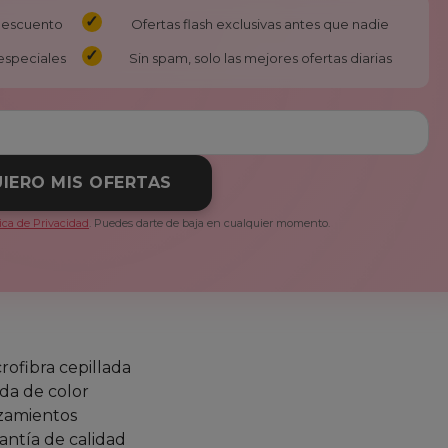
 descuento
Ofertas flash exclusivas antes que nadie
especiales
Sin spam, solo las mejores ofertas diarias
IERO MIS OFERTAS
tica de Privacidad
. Puedes darte de baja en cualquier momento.
rofibra cepillada
ida de color
izamientos
ntía de calidad