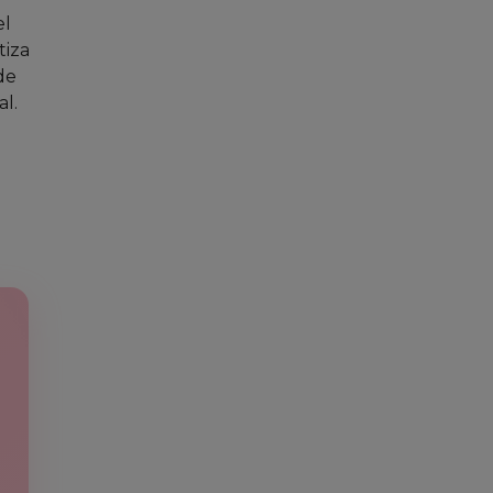
el
tiza
de
l.