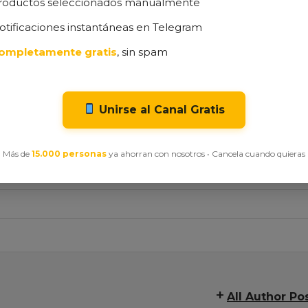
roductos seleccionados manualmente
calidad tras años de uso, esta es una apuesta segura.
scuento antes de que se agote.
otificaciones instantáneas en Telegram
ompletamente gratis
, sin spam
ión calidad-precio garantizada.
CIO Y OFERTA EN AMAZON
Unirse al Canal Gratis
Más de
15.000 personas
ya ahorran con nosotros • Cancela cuando quieras
All Author Po