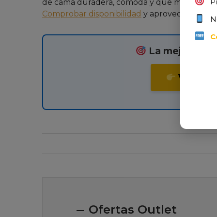
P
de cama duradera, cómoda y que mantenga su 
Comprobar disponibilidad
y aprovechar el de
N
C
La mejor relac
VER PRE
Ofertas Outlet