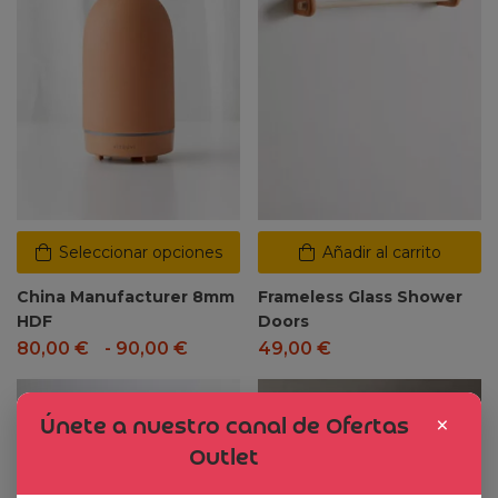
Seleccionar opciones
Añadir al carrito
China Manufacturer 8mm
Frameless Glass Shower
HDF
Doors
80,00
€
-
90,00
€
49,00
€
Dto. -47%
×
Únete a nuestro canal de Ofertas
Outlet