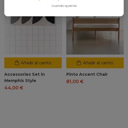
cuando quieras
Añadir al carrito
Añadir al carrito
Accessories Set in
Pinto Accent Chair
Memphis Style
81,00
€
44,00
€