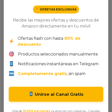
OFERTAS EXCLUSIVAS
Recibe las mejores ofertas y descuentos de
Amazon directamente en tu móvil
Ofertas flash con hasta
80% de
descuento
Productos seleccionados manualmente
Seleccionar opciones
Añadir al carrito
Notificaciones instantáneas en Telegram
The Vintage Advantage
Elegant Style Satin with
Digital Printing
10,00
€
-
25,00
€
Completamente gratis
, sin spam
200,00
€
Unirse al Canal Gratis
Más de
15.000 personas
ya ahorran con nosotros • Cancela