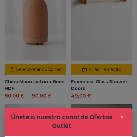
Seleccionar opciones
Añadir al carrito
China Manufacturer 8mm
Frameless Glass Shower
HDF
Doors
80,00
€
-
90,00
€
49,00
€
Dto. -47%
×
Únete a nuestro canal de Ofertas
Outlet