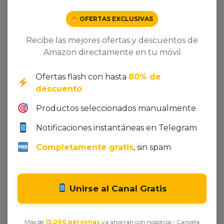
OFERTAS EXCLUSIVAS
Recibe las mejores ofertas y descuentos de
Amazon directamente en tu móvil
Ofertas flash con hasta
80% de
descuento
Productos seleccionados manualmente
Seleccionar opciones
Añadir al carrito
Notificaciones instantáneas en Telegram
The Vintage Advantage
Elegant Style Satin with
Digital Printing
10,00
€
-
25,00
€
Completamente gratis
, sin spam
200,00
€
Unirse al Canal Gratis
Más de
15.000 personas
ya ahorran con nosotros • Cancela