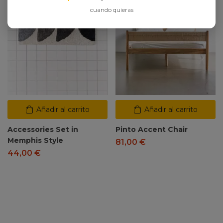
cuando quieras
Añadir al carrito
Añadir al carrito
Accessories Set in
Pinto Accent Chair
Memphis Style
81,00
€
44,00
€