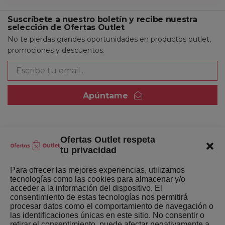
Suscríbete a nuestro boletín y recibe nuestra
selección de Ofertas Outlet
No te pierdas grandes oportunidades en productos outlet,
promociones y descuentos.
Apúntame
Ofertas Outlet respeta
Quienes somos
tu privacidad
Enlaces de interés
Para ofrecer las mejores experiencias, utilizamos
tecnologías como las cookies para almacenar y/o
Últimas Novedades
acceder a la información del dispositivo. El
consentimiento de estas tecnologías nos permitirá
Mejores ofertas de la semana
procesar datos como el comportamiento de navegación o
las identificaciones únicas en este sitio. No consentir o
retirar el consentimiento, puede afectar negativamente a