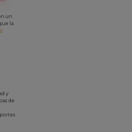
con un
 que la
io
ad y
ebas de
oportes