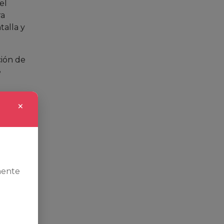
el
ra
talla y
ción de
e
×
mente