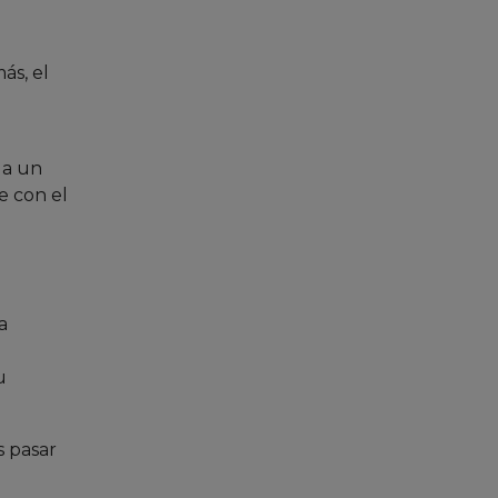
ás, el
 a un
te con el
a
u
s pasar