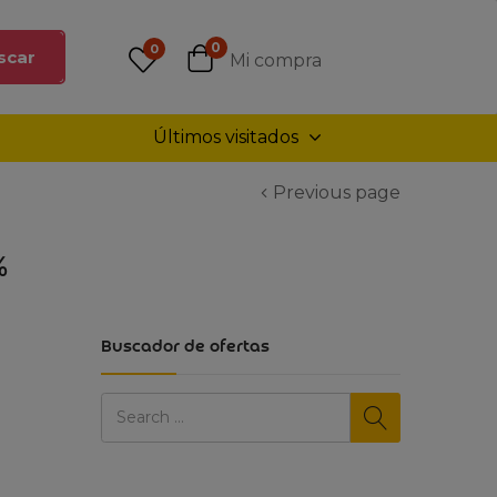
0
0
scar
Mi compra
Últimos visitados
Previous page
%
Buscador de ofertas