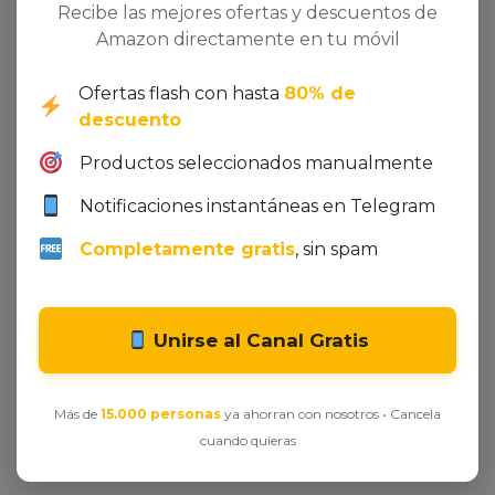
dientes, todo en un solo paso. Aunque su precio es
Recibe las mejores ofertas y descuentos de
moderado, el pack ahorro justifica su uso continuo.
Amazon directamente en tu móvil
Con 4.7 estrellas y miles de opiniones positivas,
destaca por su eficacia y durabilidad. Si buscas un
Ofertas flash con hasta
80% de
enjuague que simplifique tu rutina de cuidado
descuento
bucal sin comprometer la calidad, esta es la opción.
Productos seleccionados manualmente
Notificaciones instantáneas en Telegram
¡No esperes más! Haz clic aquí y
consigue el tuyo antes de que se
Completamente gratis
, sin spam
agote!
VER PRECIO Y OFERTA EN
AMAZON
Unirse al Canal Gratis
Más de
15.000 personas
ya ahorran con nosotros • Cancela
cuando quieras