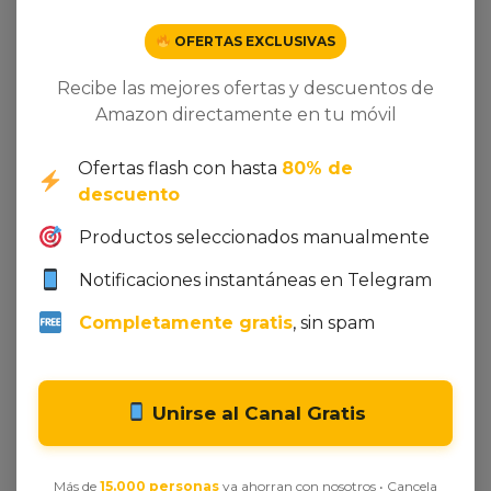
OFERTAS EXCLUSIVAS
Recibe las mejores ofertas y descuentos de
Amazon directamente en tu móvil
Ofertas flash con hasta
80% de
descuento
Productos seleccionados manualmente
Seleccionar opciones
Añadir al carrito
Notificaciones instantáneas en Telegram
The Vintage Advantage
Elegant Style Satin with
Digital Printing
10,00
€
-
25,00
€
Completamente gratis
, sin spam
200,00
€
Unirse al Canal Gratis
Más de
15.000 personas
ya ahorran con nosotros • Cancela