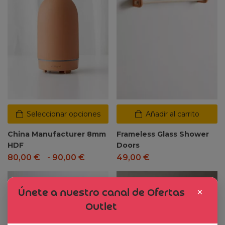
Seleccionar opciones
Añadir al carrito
China Manufacturer 8mm
Frameless Glass Shower
HDF
Doors
80,00
€
-
90,00
€
49,00
€
Dto. -47%
×
Únete a nuestro canal de Ofertas
Outlet