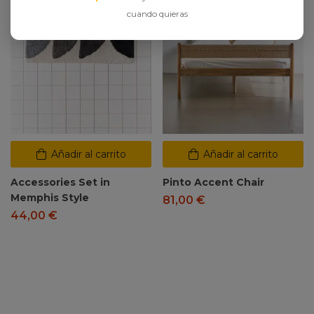
cuando quieras
Añadir al carrito
Añadir al carrito
Accessories Set in
Pinto Accent Chair
Memphis Style
81,00
€
44,00
€