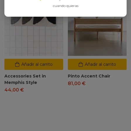
cuando quieras
Añadir al carrito
Añadir al carrito
Accessories Set in
Pinto Accent Chair
Memphis Style
81,00
€
44,00
€