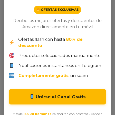
OFERTAS EXCLUSIVAS
Recibe las mejores ofertas y descuentos de
Amazon directamente en tu móvil
Ofertas flash con hasta
80% de
descuento
Productos seleccionados manualmente
Seleccionar opciones
Añadir al carrito
Notificaciones instantáneas en Telegram
The Vintage Advantage
Elegant Style Satin with
Digital Printing
10,00
€
-
25,00
€
Completamente gratis
, sin spam
200,00
€
Unirse al Canal Gratis
Más de
15.000 personas
ya ahorran con nosotros • Cancela