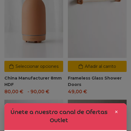
Seleccionar opciones
Añadir al carrito
China Manufacturer 8mm
Frameless Glass Shower
HDF
Doors
80,00
€
-
90,00
€
49,00
€
Dto. -47%
×
Únete a nuestro canal de Ofertas
Outlet