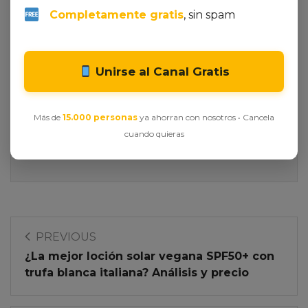
Completamente gratis
, sin spam
Unirse al Canal Gratis
Más de
15.000 personas
ya ahorran con nosotros • Cancela
All Author Posts
Ofertas Outlet
cuando quieras
PREVIOUS
¿La mejor loción solar vegana SPF50+ con
trufa blanca italiana? Análisis y precio