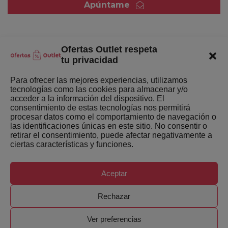
Apúntame
Ofertas Outlet respeta
Quienes somos
tu privacidad
Enlaces de interés
Para ofrecer las mejores experiencias, utilizamos
tecnologías como las cookies para almacenar y/o
Últimas Novedades
acceder a la información del dispositivo. El
consentimiento de estas tecnologías nos permitirá
Mejores ofertas de la semana
procesar datos como el comportamiento de navegación o
las identificaciones únicas en este sitio. No consentir o
retirar el consentimiento, puede afectar negativamente a
ciertas características y funciones.
Aceptar
Copyright ©
Ofertas-Outlet.com. Todos los derechos
Rechazar
reservados.
Ver preferencias