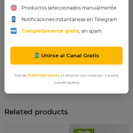
Productos seleccionados manualmente
Notificaciones instantáneas en Telegram
Integer et ornare lacus, id tristique lectus. In
Completamente gratis
, sin spam
venenatis mollis sapien, vel dignissim erat
vestibulum non. Quisque molestie nec dolor id
sodales. Proin egestas elementum dui a venenatis.
Unirse al Canal Gratis
Nulla ultrices at justo sed iaculis. Curabitur eget
egestas ante. Ut vel purus risus. Maecenas ornare
accumsan tortor.
Más de
15.000 personas
ya ahorran con nosotros • Cancela
cuando quieras
Related products
¡ Chollo !