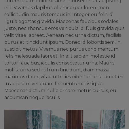
Lorem ipsum dolor sit amet, consectetur adipiscing
elit. Vivamus dapibus ullamcorper lorem, non
sollicitudin mauris tempus in. Integer eu felis id
ligula egestas gravida. Maecenas faucibus sodales
justo, nec rhoncus eros vehicula id. Duis gravida quis
velit vitae laoreet. Aenean nec urna dictum, facilisis
purus et, tincidunt ipsum. Donec id lobortis sem, in
suscipit metus. Vivamus nec purus condimentum
felis malesuada laoreet. In elit sapien, molestie id
tortor faucibus, iaculis consectetur urna. Mauris
mollis, urna sed rutrum tincidunt, diam massa
maximus dolor, vitae ultricies nibh tortor sit amet mi.
In ac ipsum vel quam fermentum tristique.
Maecenas dictum nulla ornare metus cursus, eu
accumsan neque iaculis.