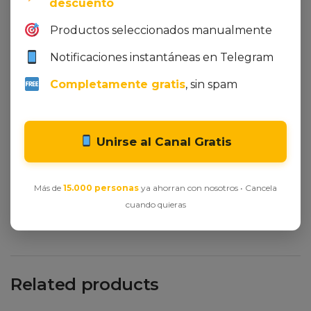
descuento
Productos seleccionados manualmente
Notificaciones instantáneas en Telegram
Completamente gratis
, sin spam
Integer et ornare lacus, id tristique lectus. In
venenatis mollis sapien, vel dignissim erat
vestibulum non. Quisque molestie nec dolor id
Unirse al Canal Gratis
sodales. Proin egestas elementum dui a venenatis.
Nulla ultrices at justo sed iaculis. Curabitur eget
egestas ante. Ut vel purus risus. Maecenas ornare
Más de
15.000 personas
ya ahorran con nosotros • Cancela
accumsan tortor.
cuando quieras
Related products