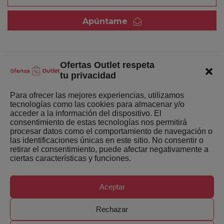
Apúntame
Ofertas Outlet respeta
Quienes somos
tu privacidad
Enlaces de interés
Para ofrecer las mejores experiencias, utilizamos
tecnologías como las cookies para almacenar y/o
Últimas Novedades
acceder a la información del dispositivo. El
consentimiento de estas tecnologías nos permitirá
Mejores ofertas de la semana
procesar datos como el comportamiento de navegación o
las identificaciones únicas en este sitio. No consentir o
retirar el consentimiento, puede afectar negativamente a
ciertas características y funciones.
Aceptar
Copyright ©
Ofertas-Outlet.com. Todos los derechos
Rechazar
reservados.