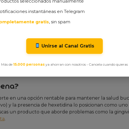
roductos seleccionados manualmente
r más de siete días consecutivos. Su fórmula concentrad
otificaciones instantáneas en Telegram
ra evitar efectos secundarios.
ompletamente gratis
, sin spam
antiséptico dura entre 8 y 12 horas, dependiendo del v
.
Unirse al Canal Gratis
ble sin necesidad de receta. Su uso prolongado debe
Más de
15.000 personas
ya ahorran con nosotros • Cancela cuando quieras
ro la alta concentración de hexetidina en Oraldine justifi
pena?
rte en una opción rentable para mantener la salud buc
ivo) y la presencia de hexetidina lo posicionan como uno 
scas un producto que aborde problemas como la gingiviti
rta
.