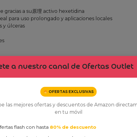
 gracias a su原理 activo hexetidina
eal para uso prolongado y aplicaciones locales
s y úlceras
es
a para uso continuo por más de 7 días
te a nuestro canal de Ofertas Outlet
radable para usuarios sensibles
on valoración 4.6/5 avalan su eficacia y versatilidad en
para quienes viajan o necesitan una solución rápida para
OFERTAS EXCLUSIVAS
be las mejores ofertas y descuentos de Amazon directa
en tu móvil
mendado para menores de 12 años. Siempre consulta a u
fertas flash con hasta
80% de descuento