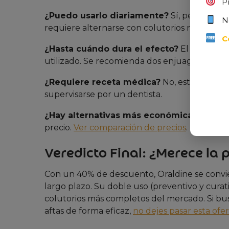
P
¿Puedo usarlo diariamente?
Sí, pero no po
N
requiere alternarse con colutorios neutros pa
C
¿Hasta cuándo dura el efecto?
El impacto 
utilizado. Se recomienda dos enjuagues al día
¿Requiere receta médica?
No, está disponi
supervisarse por un dentista.
¿Hay alternativas más económicas?
Sí, pe
precio.
Ver comparación de precios
.
Veredicto Final: ¿Merece la 
Con un 40% de descuento, Oraldine se convie
largo plazo. Su doble uso (preventivo y curat
colutorios más completos del mercado. Si bu
aftas de forma eficaz,
no dejes pasar esta ofe