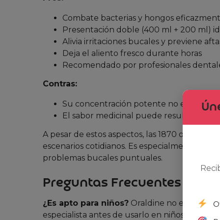
Combate bacterias y hongos eficazmente
Presentación doble (400 ml + 200 ml) id
Alivia irritaciones bucales y previene afta
Deja el aliento fresco durante horas
Recomendado por profesionales dental
Contras:
Su concentración potente no es adecuad
Úne
El sabor medicinal puede resultar desag
A pesar de estos aspectos, las 1870 opiniones c
escenarios cotidianos. Es especialmente útil 
problemas bucales puntuales.
Reci
Preguntas Frecuentes
¿Es apto para niños?
Oraldine no está reco
O
especialista antes de usarlo en niños.