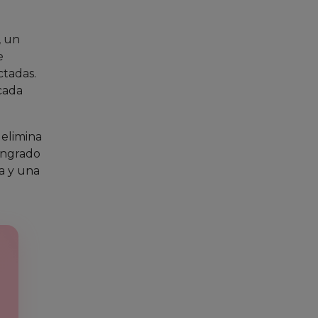
, un
e
ctadas.
cada
 elimina
sangrado
ca y una