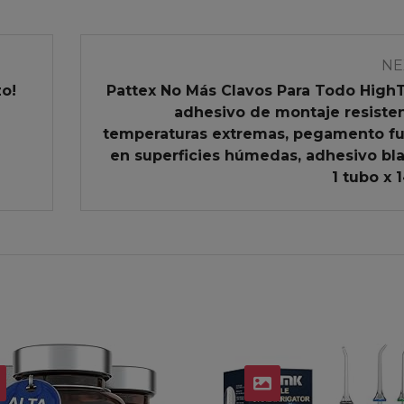
NE
zo!
Pattex No Más Clavos Para Todo High
adhesivo de montaje resiste
temperaturas extremas, pegamento fu
en superficies húmedas, adhesivo bl
1 tubo x 