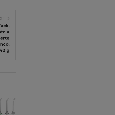
XT
Tack,
nte a
erte
anco,
142 g