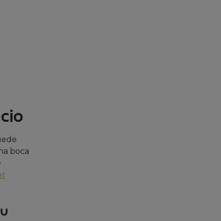
ecio
puede
una boca
e
er
su