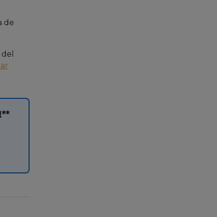
a de
 del
ar
!**