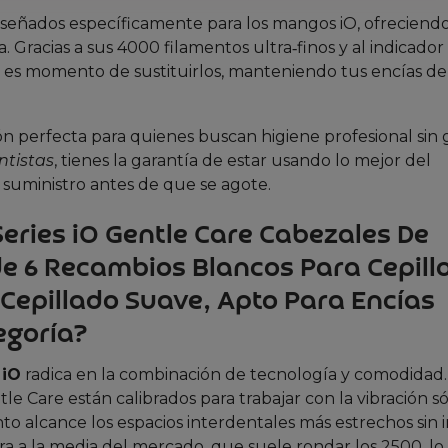
iseñados específicamente para los mangos iO, ofreciend
 Gracias a sus 4000 filamentos ultra‑finos y al indicador
es momento de sustituirlos, manteniendo tus encías de
ón perfecta para quienes buscan higiene profesional sin 
ntistas
, tienes la garantía de estar usando lo mejor del
 suministro antes de que se agote.
 Series iO Gentle Care Cabezales De
e 6 Recambios Blancos Para Cepill
, Cepillado Suave, Apto Para Encías
egoría?
 iO
radica en la combinación de tecnología y comodidad.
tle Care están calibrados para trabajar con la vibración s
 alcance los espacios interdentales más estrechos sin ir
ra a la media del mercado, que suele rondar los 2500, lo