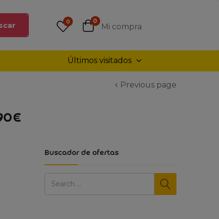
0
0
scar
Mi compra
Últimos visitados
Previous page
.90€
Buscador de ofertas