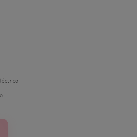
léctrico
so