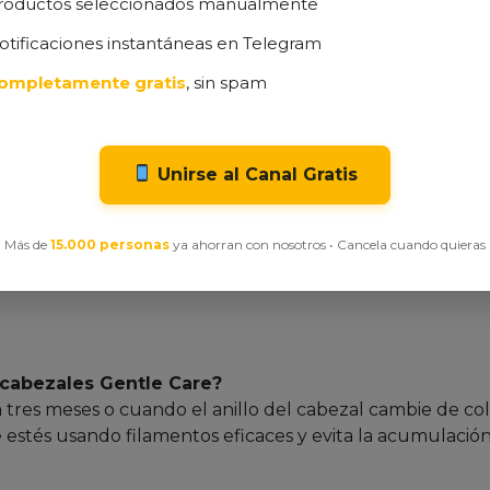
roductos seleccionados manualmente
para encías sensibles.
angos Oral‑B iO, garantizando rendimiento óptimo.
otificaciones instantáneas en Telegram
as a nivel mundial.
ompletamente gratis
, sin spam
ck de 6 unidades.
ial del cabezal como plástico barato, aunque no afecta 
Unirse al Canal Gratis
mento suave; no hay opción de filamento extra‑firme para
Más de
15.000 personas
ya ahorran con nosotros • Cancela cuando quieras
te las pequeñas observaciones negativas, especialment
 cabezales Gentle Care?
 tres meses o cuando el anillo del cabezal cambie de col
e estés usando filamentos eficaces y evita la acumulació