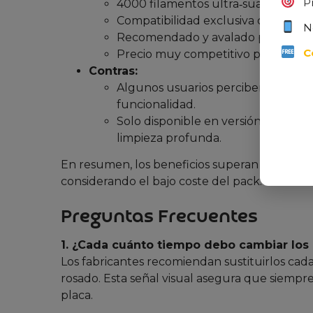
P
4000 filamentos ultra‑suaves, ideal 
Compatibilidad exclusiva con los m
N
Recomendado y avalado por dentist
C
Precio muy competitivo para un pa
Contras:
Algunos usuarios perciben el mater
funcionalidad.
Solo disponible en versión de fila
limpieza profunda.
En resumen, los beneficios superan claramen
considerando el bajo coste del pack.
Preguntas Frecuentes
1. ¿Cada cuánto tiempo debo cambiar los
Los fabricantes recomiendan sustituirlos cada
rosado. Esta señal visual asegura que siempr
placa.