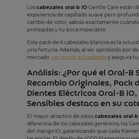
Los
cabezales oral‑b iO
Gentle Care están d
experiencia de cepillado suave pero profunda.
cambio de color, sabrás exactamente cuándo 
protegidas y tu boca impecable.
Este pack de 6 cabezales blancos es la soluci
una fortuna. Además, al ser
aprobado por de
mercado.
ver precio actualizado
y asegura tu
Análisis: ¿Por qué el Oral-B
Recambio Originales, Pack d
Dientes Eléctricos Oral-B iO
Sensibles destaca en su cat
El mayor atractivo de estos
cabezales oral‑b
diferencia de los cabezales genéricos, los Gen
del mango iO, garantizando que cada filamento
las encías. El diseño de 4000 filamentos supe