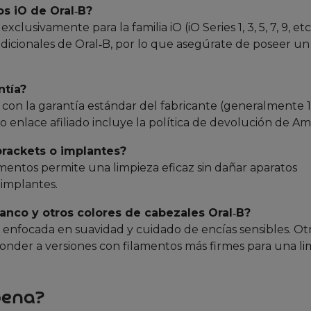
s iO de Oral‑B?
clusivamente para la familia iO (iO Series 1, 3, 5, 7, 9, etc
icionales de Oral‑B, por lo que asegúrate de poseer un
ntía?
a con la garantía estándar del fabricante (generalmente 
o enlace afiliado incluye la política de devolución de A
brackets o implantes?
amentos permite una limpieza eficaz sin dañar aparatos
e implantes.
lanco y otros colores de cabezales Oral‑B?
e, enfocada en suavidad y cuidado de encías sensibles. Ot
ponder a versiones con filamentos más firmes para una l
pena?