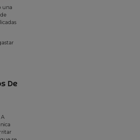
o una
 de
licadas
gastar
os De
 A
ónica
ritar
 que se