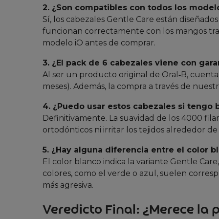
2. ¿Son compatibles con todos los modelo
Sí, los cabezales Gentle Care están diseñados ex
funcionan correctamente con los mangos trad
modelo iO antes de comprar.
3. ¿El pack de 6 cabezales viene con gara
Al ser un producto original de Oral‑B, cuent
meses). Además, la compra a través de nuestr
4. ¿Puedo usar estos cabezales si tengo 
Definitivamente. La suavidad de los 4000 fil
ortodónticos ni irritar los tejidos alrededor d
5. ¿Hay alguna diferencia entre el color b
El color blanco indica la variante Gentle Car
colores, como el verde o azul, suelen corres
más agresiva.
Veredicto Final: ¿Merece la 