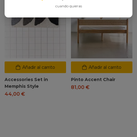
cuando quieras
Añadir al carrito
Añadir al carrito
Accessories Set in
Pinto Accent Chair
Memphis Style
81,00
€
44,00
€