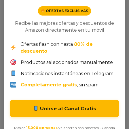
OFERTAS EXCLUSIVAS
Recibe las mejores ofertas y descuentos de
Amazon directamente en tu móvil
Ofertas flash con hasta
80% de
descuento
Productos seleccionados manualmente
Seleccionar opciones
Añadir al carrito
Notificaciones instantáneas en Telegram
The Vintage Advantage
Elegant Style Satin with
Digital Printing
10,00
€
-
25,00
€
Completamente gratis
, sin spam
200,00
€
Unirse al Canal Gratis
Más de
15.000 personas
ya ahorran con nosotros • Cancela