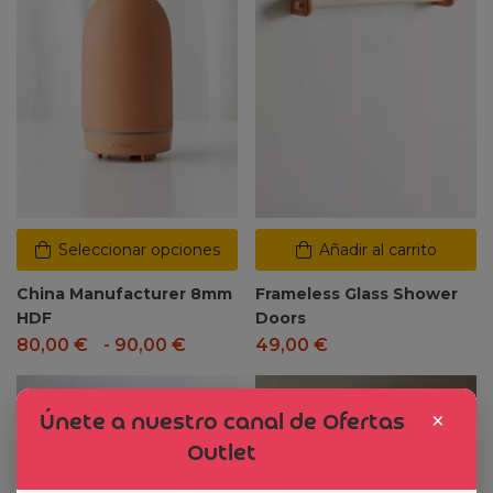
Seleccionar opciones
Añadir al carrito
China Manufacturer 8mm
Frameless Glass Shower
HDF
Doors
80,00
€
-
90,00
€
49,00
€
Dto. -47%
×
Únete a nuestro canal de Ofertas
Outlet