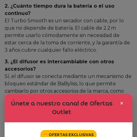
2. ¿Cuánto tiempo dura la batería o el uso
continuo?
El Turbo Smooth es un secador con cable, por lo
que no depende de batería. El cable de 2.2 m
permite usarlo cómodamente sin necesidad de
estar cerca de la toma de corriente, y la garantía de
3 años cubre cualquier fallo eléctrico.
3. ¿El difusor es intercambiable con otros
accesorios?
Sí, el difusor se conecta mediante un mecanismo de
bloqueo estándar de BaByliss, lo que permite
cambiarlo por otros accesorios de la marca, como
boquillas concentradoras, si se desea un acabado
×
Únete a nuestro canal de Ofertas
más liso.
Outlet
4. ¿Se puede usar el secador para alisar el
cabello?
Absolutamente. Con la combinación de la
OFERTAS EXCLUSIVAS