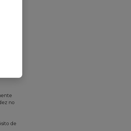
ho
idad de
mente
idez no
ósito de