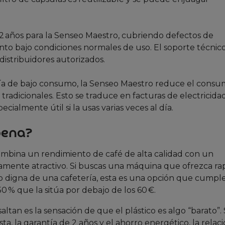
 2 años para la Senseo Maestro, cubriendo defectos de
to bajo condiciones normales de uso. El soporte técnico
 distribuidores autorizados.
ogía de bajo consumo, la Senseo Maestro reduce el cons
radicionales. Esto se traduce en facturas de electricida
ialmente útil si la usas varias veces al día.
pena?
mbina un rendimiento de café de alta calidad con un
mente atractivo. Si buscas una máquina que ofrezca rap
so digna de una cafetería, esta es una opción que cumpl
 % que la sitúa por debajo de los 60 €.
an es la sensación de que el plástico es algo “barato”. 
, la garantía de 2 años y el ahorro energético, la relac