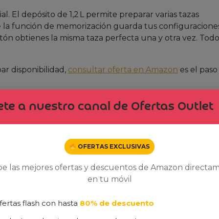
 El depósito de 1,2 L permite preparar varias tazas
ue la función de memorización guarda tus configuracione
ón obtienes la misma taza perfecta una y otra vez. Todo 
ar disponibilidad,
consultar oferta en Amazon
es el paso
nión Realista)
te a nuestro canal de Ofertas Outlet
hemos identificado los puntos fuertes y los aspectos a co
estro
:
OFERTAS EXCLUSIVAS
be las mejores ofertas y descuentos de Amazon directa
a café con crema densa y sabor intenso.
en tu móvil
 hasta 8 tazas sin recargar.
a tus preferencias de intensidad y cantidad.
fertas flash con hasta
80% de descuento
ico reciclado y 42 % menos consumo energético.
el 50 % respecto al MSRP.