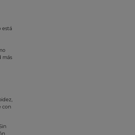
 está
umo
d más
idez,
e con
Sin
ión