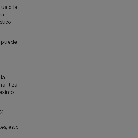
ua o la
ra
stico
a puede
 la
arantiza
máximo
 %
es, esto