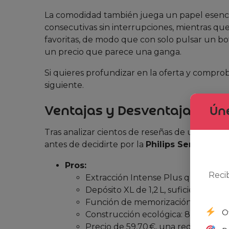
La comodidad también juega un papel esencial.
consecutivas sin interrupciones, mientras q
favoritas, de modo que con solo pulsar un bot
un precio que parece una ganga.
Si quieres profundizar en la oferta y comprob
siguiente.
Ventajas y Desventajas (Opi
Úne
Tras analizar cientos de reseñas de usuarios, 
antes de decidirte por la
Philips Senseo Ma
Pros:
Reci
Extracción Intense Plus que entreg
Depósito XL de 1,2 L, suficiente para
Función de memorización que guard
O
Construcción ecológica: 80 % plást
Precio de 59,70 €, una reducción d